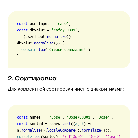
const
 userInput = 
'café'
const
 dbValue = 
'cafe\u0301'
if
 (userInput.
normalize
() === 
dbValue.
normalize
()) {

console
.
log
(
'Строки совпадают!'
);

2. Сортировка
Для корректной сортировки имен с диакритиками:
const
 names = [
'José'
, 
'Jose\u0301'
, 
'Jòse'
const
 sorted = names.
sort
(
(
a, b
) =>
a.
normalize
().
localeCompare
(b.
normalize
console
.
log
(sorted); 
// ['José', 'José', 'Jòse'] 