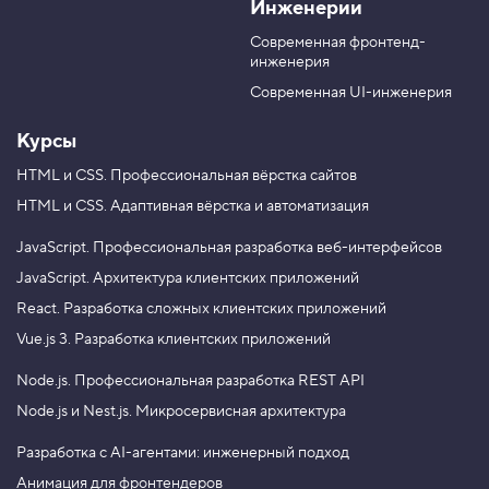
Инженерии
K
u
e
T
g
Современная фронтенд-
u
r
инженерия
b
a
e
m
Современная UI-инженерия
Курсы
HTML и CSS.
Профессиональная вёрстка сайтов
HTML и CSS.
Адаптивная вёрстка и автоматизация
JavaScript.
Профессиональная разработка веб-интерфейсов
JavaScript.
Архитектура клиентских приложений
React.
Разработка сложных клиентских приложений
Vue.js 3.
Разработка клиентских приложений
Node.js.
Профессиональная разработка REST API
Node.js и Nest.js.
Микросервисная архитектура
Разработка с AI-агентами: инженерный подход
Анимация для фронтендеров