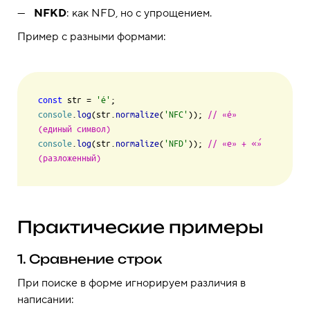
NFKD
: как NFD, но с упрощением.
Пример с разными формами:
const
 str = 
'é'
console
.
log
(str.
normalize
(
'NFC'
)); 
// «é» 
(единый символ)
console
.
log
(str.
normalize
(
'NFD'
)); 
// «e» + «́» 
(разложенный)
Практические примеры
1. Сравнение строк
При поиске в форме игнорируем различия в
написании: