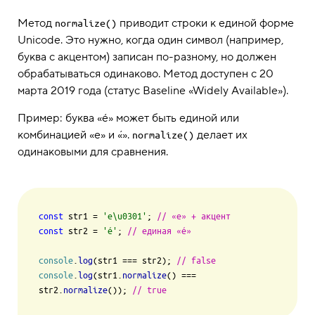
Метод
приводит строки к единой форме
normalize()
Unicode. Это нужно, когда один символ (например,
буква с акцентом) записан по-разному, но должен
обрабатываться одинаково. Метод доступен с 20
марта 2019 года (статус Baseline «Widely Available»).
Пример: буква «é» может быть единой или
комбинацией «e» и «́».
делает их
normalize()
одинаковыми для сравнения.
const
 str1 = 
'e\u0301'
; 
// «e» + акцент
const
 str2 = 
'é'
; 
// единая «é»
console
.
log
(str1 === str2); 
// false
console
.
log
(str1.
normalize
() === 
str2.
normalize
()); 
// true