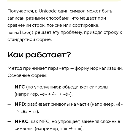
Получается, в Unicode один символ может быть
записан разными способами, что мешает при
сравнении строк, поиске или сортировке.
решает эту проблему, приводя строку к
normalize()
стандартной форме.
Как работает?
Метод принимает параметр — форму нормализации.
Основные формы:
NFC
(по умолчанию): объединяет символы
(например, «e» + «́» → «é»).
NFD
: разбивает символы на части (например, «é»
→ «e» + «́»).
NFKC
: как NFC, но упрощает, заменяя сложные
символы (например, «ﬁ» → «fi»).