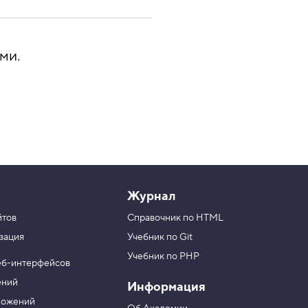
ми.
Журнал
йтов
Справочник по HTML
зация
Учебник по Git
Учебник по PHP
еб-интерфейсов
ений
Информация
ложений