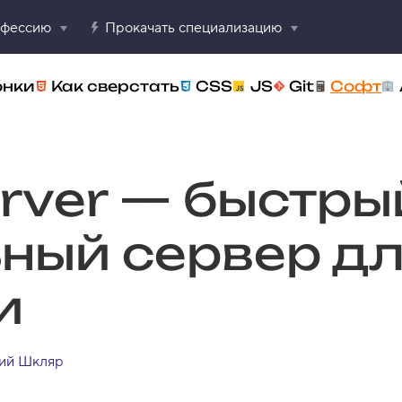
офессию
Прокачать специализацию
онки
Как сверстать
CSS
JS
Git
Софт
erver — быстры
ный сервер д
и
ий Шкляр