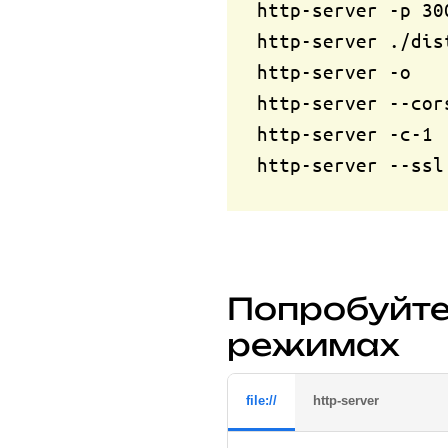
http-server -p 30
http-server ./dis
http-server -o   
http-server --cor
http-server -c-1 
http-server --ssl
Попробуйте
режимах
file://
http-server