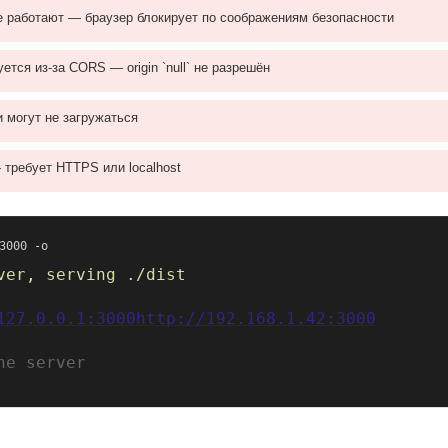
 не работают — браузер блокирует по соображениям безопасности
уется из-за CORS — origin `null` не разрешён
 могут не загружаться
 требует HTTPS или localhost
3000 -o
ver, serving ./dist
127.0.0.1:3000
http://192.168.1.42:3000
he server