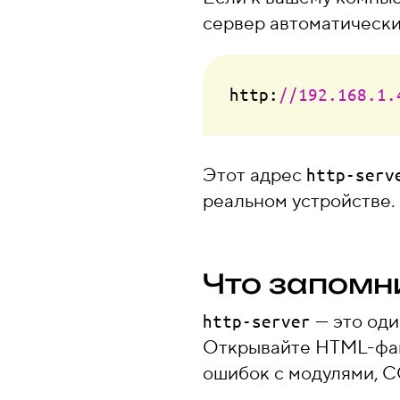
сервер автоматически
http:
//192.168.1.
Этот адрес
http-serv
реальном устройстве.
Что запомн
— это од
http-server
Открывайте HTML-файл
ошибок с модулями, CO