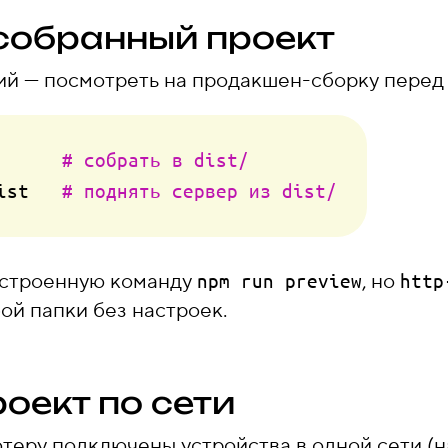
собранный проект
й — посмотреть на продакшен-сборку перед
      
# собрать в dist/
ist   
# поднять сервер из dist/
 встроенную команду
, но
npm run preview
http
ой папки без настроек.
оект по сети
теру подключены устройства в одной сети (н