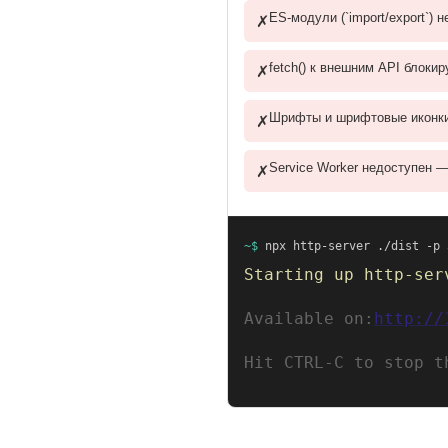
ES-модули (`import/export`)
✗
fetch() к внешним API блокир
✗
Шрифты и шрифтовые иконки
✗
Service Worker недоступен —
✗
~$
 npx http-server ./dist -p 
Starting up http-ser
Available on:
http://
Hit CTRL-C to stop t