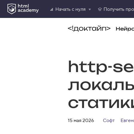
Начать с нуля
Получить пр
Нейр
http-s
локаль
статик
15 мая 2026
Софт
Евген