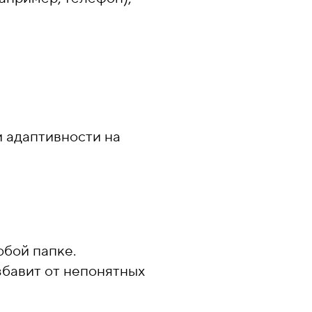
и адаптивности на
юбой папке.
збавит от непонятных