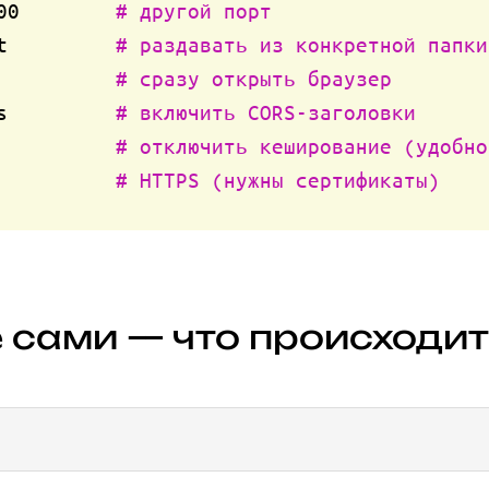
00        
# другой порт
t         
# раздавать из конкретной папки
          
# сразу открыть браузер
s         
# включить CORS-заголовки
          
# отключить кеширование (удобно
          
# HTTPS (нужны сертификаты)
 сами — что происходит 