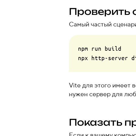
Проверить 
Самый частый сценари
npm run build    
npx http-server d
Vite для этого имеет
нужен сервер для люб
Показать пр
Если к вашему компью