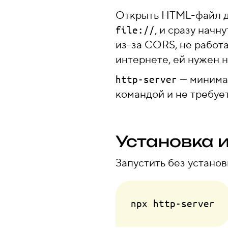
Открыть HTML-файл дв
, и сразу нач
file://
из-за CORS, не работа
интернете, ей нужен 
— минимал
http-server
командой и не требуе
Установка и
Запустить без установ