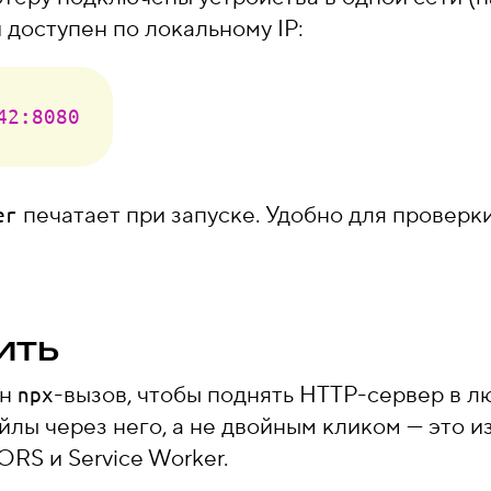
 доступен по локальному IP:
42:8080
печатает при запуске. Удобно для проверк
er
ить
ин
-вызов, чтобы поднять HTTP-сервер в л
npx
ы через него, а не двойным кликом — это и
RS и Service Worker.