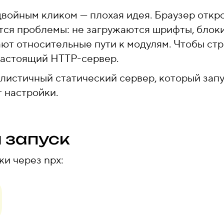
ойным кликом — плохая идея. Браузер откро
нутся проблемы: не загружаются шрифты, блок
ют относительные пути к модулям. Чтобы стр
настоящий HTTP-сервер.
истичный статический сервер, который зап
т настройки.
 запуск
ки через npx: