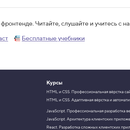
фронтенде. Читайте, слушайте и учитесь с на
аст
Бесплатные учебники
Курсы
HTML и CSS.
Профессиональная вёрстка са
HTML и CSS.
Адаптивная вёрстка и автомати
JavaScript.
Профессиональная разработка в
JavaScript.
Архитектура клиентских прилож
React.
Разработка сложных клиентских при