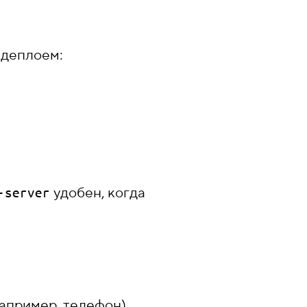
 деплоем:
удобен, когда
-server
апример, телефон),