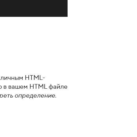
азличным HTML-
ор в вашем HTML файле
реть определение.