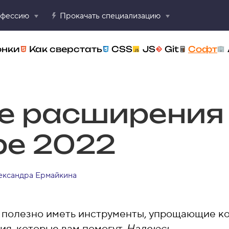
офессию
Прокачать специализацию
онки
Как сверстать
CSS
JS
Git
Софт
е расширения 
ре 2022
ександра Ермайкина
 полезно иметь инструменты, упрощающие ко
я, которые вам помогут.
Надеюсь
.