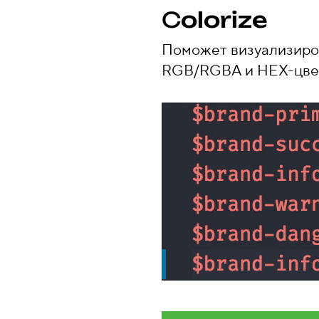
C
olorize
Поможет визуализиров
RGB/RGBA и HEX-цве