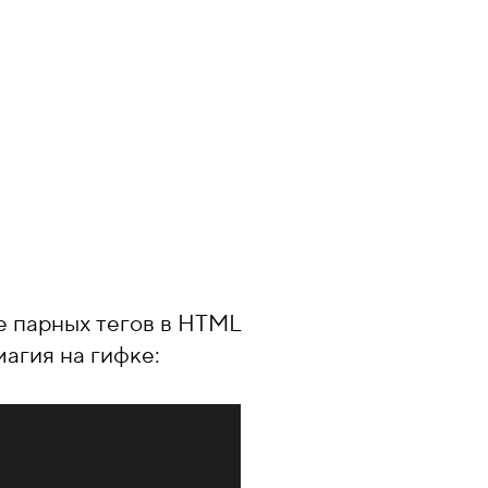
е парных тегов в HTML
агия на гифке: