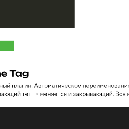
e Tag
жный плагин. Автоматическое переименовани
вающий тег → меняется и закрывающий. Вся м