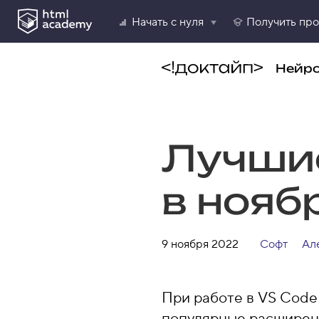
Начать с нуля
Получить пр
Нейр
Лучши
в нояб
9 ноября 2022
Софт
Ал
При работе в VS Code
популярные расширени