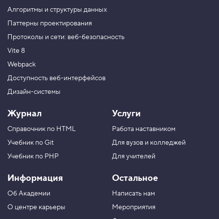
ч
Алгоритмы и структуры данных
а
с
Паттерны проектирования
т
Протоколы и сети: веб-безопасность
ь
Vite 8
2
Webpack
5
.
Доступность веб-интерфейсов
Дизайн-системы
С
о
с
Журнал
Услуги
т
о
Справочник по HTML
Работа наставником
я
н
Учебник по Git
Для вузов и колледжей
и
я
Учебник по PHP
Для учителей
к
н
Информация
Остальное
о
п
Об Академии
Написать нам
о
к
О центре карьеры
Мероприятия
6