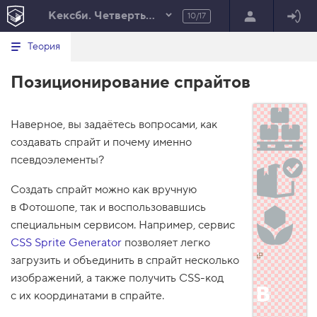
Кексби. Четвертьфинал
10/17
Минимальный вид табов
В
HTML
Теория
е
index.html
р
Позиционирование спрайтов
н
HTML
у
т
100%
ь
с
Наверное, вы задаётесь вопросами, как
я
создавать спрайт и почему именно
в
псевдоэлементы?
с
п
Создать спрайт можно как вручную
и
с
в Фотошопе, так и воспользовавшись
о
специальным сервисом. Например, сервис
к
з
CSS Sprite Generator
позволяет легко
а
д
загрузить и объединить в спрайт несколько
а
изображений, а также получить CSS-код
н
и
с их координатами в спрайте.
й