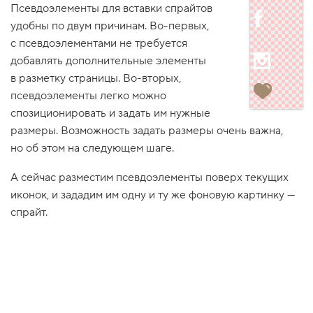
Псевдоэлементы для вставки спрайтов
1
удобны по двум причинам. Во-первых,
.
с псевдоэлементами не требуется
И
з
добавлять дополнительные элементы
о
в разметку страницы. Во-вторых,
б
р
псевдоэлементы легко можно
а
спозиционировать и задать им нужные
ж
е
размеры. Возможность задать размеры очень важна,
н
но об этом на следующем шаге.
и
е
л
А сейчас разместим псевдоэлементы поверх текущих
о
г
иконок, и зададим им одну и ту же фоновую картинку —
о
спрайт.
т
и
п
а
2
.
Н