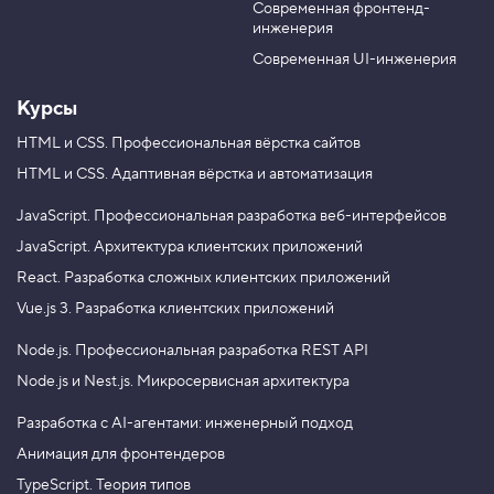
,
Современная фронтенд-
u
r
ч
инженерия
b
a
а
с
e
m
Современная UI-инженерия
т
ь
Курсы
1
HTML и CSS.
Профессиональная вёрстка сайтов
4
HTML и CSS.
Адаптивная вёрстка и автоматизация
.
О
JavaScript.
Профессиональная разработка веб-интерфейсов
б
щ
JavaScript.
Архитектура клиентских приложений
и
React.
Разработка сложных клиентских приложений
е
с
Vue.js 3.
Разработка клиентских приложений
т
и
Node.js.
Профессиональная разработка REST API
л
и
Node.js и Nest.js.
Микросервисная архитектура
к
н
о
Разработка с AI-агентами: инженерный подход
п
Анимация для фронтендеров
о
к
TypeScript. Теория типов
,