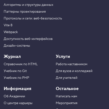
ч
Алгоритмы и структуры данных
а
с
Паттерны проектирования
т
Протоколы и сети: веб-безопасность
ь
Vite 8
2
Webpack
5
.
Доступность веб-интерфейсов
Дизайн-системы
С
о
с
Журнал
Услуги
т
о
Справочник по HTML
Работа наставником
я
н
Учебник по Git
Для вузов и колледжей
и
я
Учебник по PHP
Для учителей
к
н
Информация
Остальное
о
п
Об Академии
Написать нам
о
к
О центре карьеры
Мероприятия
6