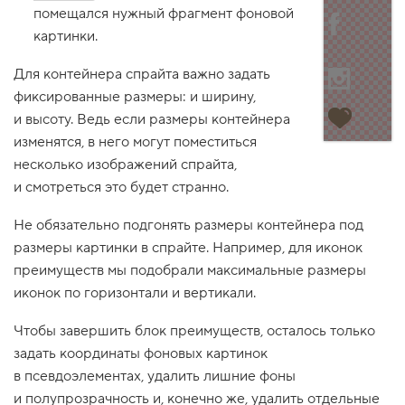
помещался нужный фрагмент фоновой
1
.
картинки.
И
Для контейнера спрайта важно задать
з
о
фиксированные размеры: и ширину,
б
и высоту. Ведь если размеры контейнера
р
а
изменятся, в него могут поместиться
ж
е
несколько изображений спрайта,
н
и смотреться это будет странно.
и
е
л
Не обязательно подгонять размеры контейнера под
о
размеры картинки в спрайте. Например, для иконок
г
о
преимуществ мы подобрали максимальные размеры
т
иконок по горизонтали и вертикали.
и
п
а
Чтобы завершить блок преимуществ, осталось только
2
задать координаты фоновых картинок
.
в псевдоэлементах, удалить лишние фоны
Н
и полупрозрачность и, конечно же, удалить отдельные