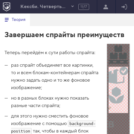
Кексби. Четвертьфинал
11/17
Минимальный вид табов
В
HTML
Теория
е
index.html
р
Завершаем спрайты преимуществ
н
HTML
у
т
100%
ь
с
Теперь перейдём к сути работы спрайта:
я
в
раз спрайт объединяет все картинки,
с
то и всем блокам-контейнерам спрайта
п
нужно задать одно и то же фоновое
и
с
изображение;
о
к
но в разных блоках нужно показать
з
а
разные части спрайта;
д
а
для этого нужно сместить фоновое
н
изображение с помощью
и
background-
й
так, чтобы в каждый блок
position