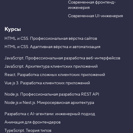
,
Современная фронтенд-
u
r
ч
инженерия
b
a
а
с
e
m
Современная UI-инженерия
т
ь
Курсы
1
HTML и CSS.
Профессиональная вёрстка сайтов
4
HTML и CSS.
Адаптивная вёрстка и автоматизация
.
О
JavaScript.
Профессиональная разработка веб-интерфейсов
б
щ
JavaScript.
Архитектура клиентских приложений
и
React.
Разработка сложных клиентских приложений
е
с
Vue.js 3.
Разработка клиентских приложений
т
и
Node.js.
Профессиональная разработка REST API
л
и
Node.js и Nest.js.
Микросервисная архитектура
к
н
о
Разработка с AI-агентами: инженерный подход
п
Анимация для фронтендеров
о
к
TypeScript. Теория типов
,