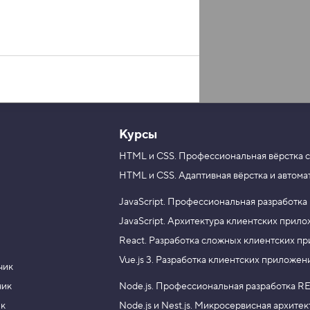
Курсы
HTML и CSS.
Профессиональная вёрстка с
HTML и CSS.
Адаптивная вёрстка и автома
JavaScript.
Профессиональная разработка
JavaScript.
Архитектура клиентских прил
React.
Разработка сложных клиентских п
Vue.js 3.
Разработка клиентских приложен
чик
чик
Node.js.
Профессиональная разработка RE
ик
Node.js и Nest.js.
Микросервисная архитек