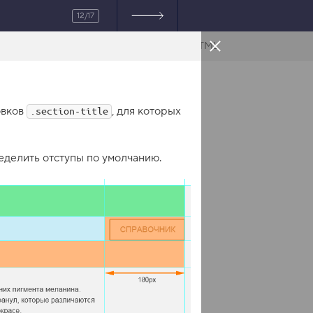
12/17
HTML
овков
, для которых
.section-title
еделить отступы по умолчанию.