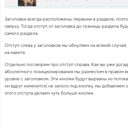
1
.
Заголовки всегда расположены первыми в разделе, поэт
И
з
сверху. Тогда отступ от заголовка до границы раздела буд
о
самого раздела.
б
р
а
Отступ слева у заголовков мы обнуляем на всякий случай, 
ж
е
на макете.
н
и
Отдельно поговорим про отступ справа. Как вы уже дога
е
л
абсолютного позиционирования мы разместим в правом ве
о
уровне с заголовком. Эти кнопки будут вырваны из потока
г
о
он вдруг изменится) не заполз под кнопку, мы добавляем 
т
и
этого отступа делаем чуть больше кнопки.
п
а
2
.
Н