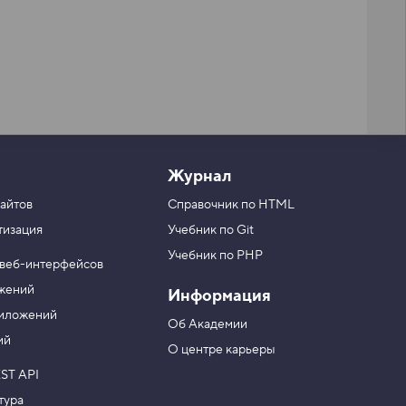
Журнал
айтов
Справочник по HTML
тизация
Учебник по Git
Учебник по PHP
 веб-интерфейсов
ожений
Информация
риложений
Об Академии
ий
О центре карьеры
ST API
тура