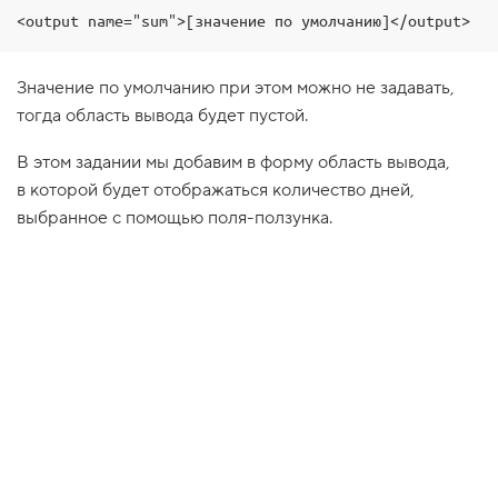
<output name="sum">[значение по умолчанию]</output>
1
.
С
Значение по умолчанию при этом можно не задавать,
б
р
тогда область вывода будет пустой.
о
с
В этом задании мы добавим в форму область вывода,
в
в
в которой будет отображаться количество дней,
е
выбранное с помощью поля-ползунка.
д
е
н
н
ы
х
з
н
а
ч
е
н
и
й
2