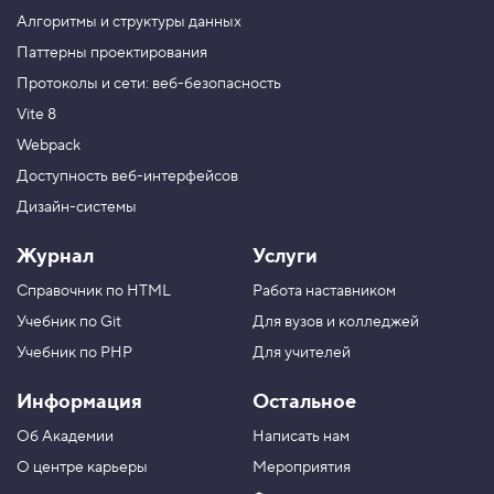
о
Алгоритмы и структуры данных
с
о
Паттерны проектирования
б
Протоколы и сети: веб-безопасность
з
а
Vite 8
д
а
Webpack
н
и
Доступность веб-интерфейсов
я
Дизайн-системы
к
н
о
Журнал
Услуги
п
о
Справочник по HTML
Работа наставником
к
Учебник по Git
Для вузов и колледжей
5
.
Учебник по PHP
Для учителей
О
Информация
Остальное
б
я
Об Академии
Написать нам
з
а
О центре карьеры
Мероприятия
т
е