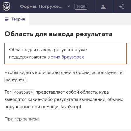
Формы. Погружение
14/28
Минимальный вид табов
В
HTML
Теория
е
index.html
р
Область для вывода результата
н
HTML
у
т
100%
ь
Область для вывода результата уже
с
я
поддерживаются в
этих браузерах
в
с
Чтобы видеть количество дней в брони, используем тег
п
и
.
<output>
с
о
Тег
представляет собой область, куда
<output>
к
з
выводятся какие-либо результаты вычислений, обычно
а
полученные при помощи JavaScript.
д
а
н
Пример записи:
и
й