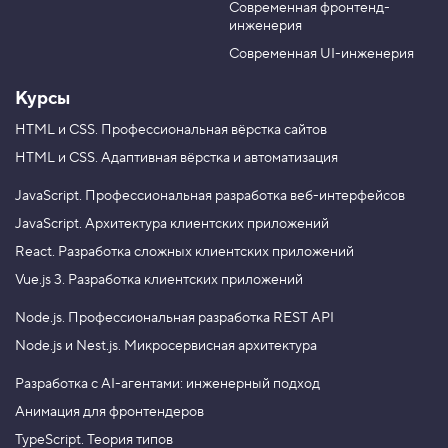
о
Современная фронтенд-
u
r
б
инженерия
b
a
р
а
e
m
Современная UI-инженерия
ж
е
Курсы
н
и
е
HTML и CSS.
Профессиональная вёрстка сайтов
HTML и CSS.
Адаптивная вёрстка и автоматизация
4
.
JavaScript.
Профессиональная разработка веб-интерфейсов
А
л
JavaScript.
Архитектура клиентских приложений
ь
React.
Разработка сложных клиентских приложений
т
е
Vue.js 3.
Разработка клиентских приложений
р
н
Node.js.
Профессиональная разработка REST API
а
т
Node.js и Nest.js.
Микросервисная архитектура
и
в
н
Разработка с AI-агентами: инженерный подход
ы
Анимация для фронтендеров
й
с
TypeScript. Теория типов
п