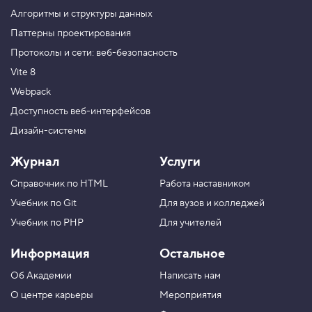
о
Алгоритмы и структуры данных
с
о
Паттерны проектирования
б
Протоколы и сети: веб-безопасность
з
а
Vite 8
д
а
Webpack
н
и
Доступность веб-интерфейсов
я
Дизайн-системы
к
н
о
Журнал
Услуги
п
о
Справочник по HTML
Работа наставником
к
Учебник по Git
Для вузов и колледжей
5
.
Учебник по PHP
Для учителей
О
Информация
Остальное
б
я
Об Академии
Написать нам
з
а
О центре карьеры
Мероприятия
т
е