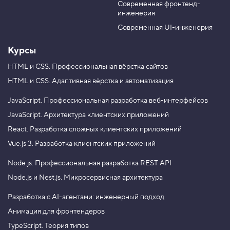
о
Современная фронтенд-
u
r
б
инженерия
b
a
р
а
e
m
Современная UI-инженерия
ж
е
Курсы
н
и
е
HTML и CSS.
Профессиональная вёрстка сайтов
HTML и CSS.
Адаптивная вёрстка и автоматизация
4
.
JavaScript.
Профессиональная разработка веб-интерфейсов
А
л
JavaScript.
Архитектура клиентских приложений
ь
React.
Разработка сложных клиентских приложений
т
е
Vue.js 3.
Разработка клиентских приложений
р
н
Node.js.
Профессиональная разработка REST API
а
т
Node.js и Nest.js.
Микросервисная архитектура
и
в
н
Разработка с AI-агентами: инженерный подход
ы
Анимация для фронтендеров
й
с
TypeScript. Теория типов
п