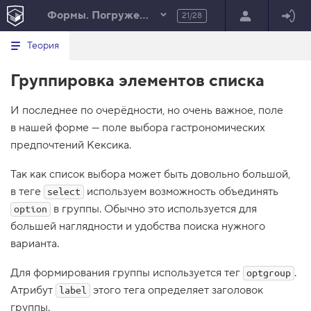
Формы. Погружение
21/28
Минимальный вид табов
В
HTML
Теория
е
index.html
р
Группировка элементов списка
н
HTML
у
т
100%
И последнее по очерёдности, но очень важное, поле
ь
с
в нашей форме — поле выбора гастрономических
я
в
предпочтений Кексика.
с
Так как список выбора может быть довольно большой,
п
и
в теге
используем возможность объединять
select
с
в группы. Обычно это используется для
option
о
к
большей наглядности и удобства поиска нужного
з
варианта.
а
д
а
Для формирования группы используется тег
.
optgroup
н
и
Атрибут
этого тега определяет заголовок
label
й
группы.