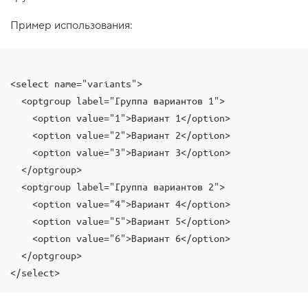
1
Пример использования:
.
С
б
р
о
<select name="variants">

с
  <optgroup label="Группа вариантов 1">

в
в
    <option value="1">Вариант 1</option>

е
д
    <option value="2">Вариант 2</option>

е
    <option value="3">Вариант 3</option>

н
н
  </optgroup>

ы
  <optgroup label="Группа вариантов 2">

х
з
    <option value="4">Вариант 4</option>

н
    <option value="5">Вариант 5</option>

а
ч
    <option value="6">Вариант 6</option>

е
  </optgroup>

н
и
</select>
й
2