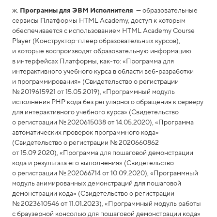
ж.
Программы для ЭВМ Исполнителя
— образовательные
сервисы Платформы HTML Academy, доступ к которым
обеспечивается с использованием HTML Academy Course
Player (Конструктор-плеер образовательных курсов),
и которые воспроизводят образовательную информацию
в интерфейсах Платформы, как-то: «Программа для
интерактивного учебного курса в области веб-разработки
и программирования» (Свидетельство о регистрации
№ 2019615921 от 15.05.2019), «Программный модуль
исполнения PHP кода без регулярного обращения к серверу
для интерактивного учебного курса» (Свидетельство
о регистрации № 2020615038 от 14.05.2020), «Программа
автоматических проверок программного кода»
(Свидетельство о регистрации № 2020660862
от 15.09.2020), «Программа для пошаговой демонстрации
кода и результата его выполнения» (Свидетельство
о регистрации № 202066714 от 10.09.2020), «Программный
модуль анимированных демонстраций для пошаговой
демонстрации кода» (Свидетельство о регистрации
№ 2023610546 от 11.01.2023), «Программный модуль работы
с браузерной консолью для пошаговой демонстрации кода»