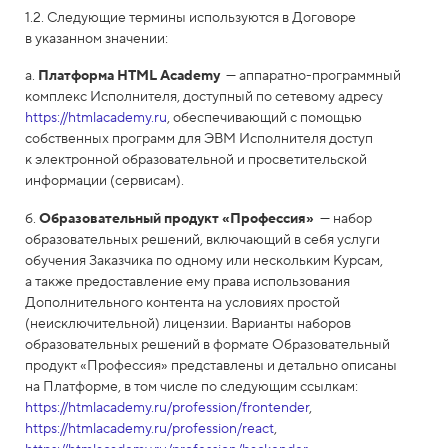
1.2. Следующие термины используются в Договоре
в указанном значении:
а.
Платформа HTML Academy
— аппаратно-программный
комплекс Исполнителя, доступный по сетевому адресу
https://htmlacademy.ru
, обеспечивающий с помощью
собственных программ для ЭВМ Исполнителя доступ
к электронной образовательной и просветительской
информации (сервисам).
б.
Образовательный продукт «Профессия»
— набор
образовательных решений, включающий в себя услуги
обучения Заказчика по одному или нескольким Курсам,
а также предоставление ему права использования
Дополнительного контента на условиях простой
(неисключительной) лицензии. Варианты наборов
образовательных решений в формате Образовательный
продукт «Профессия» представлены и детально описаны
на Платформе, в том числе по следующим ссылкам:
https://htmlacademy.ru/profession/frontender
,
https://htmlacademy.ru/profession/react
,