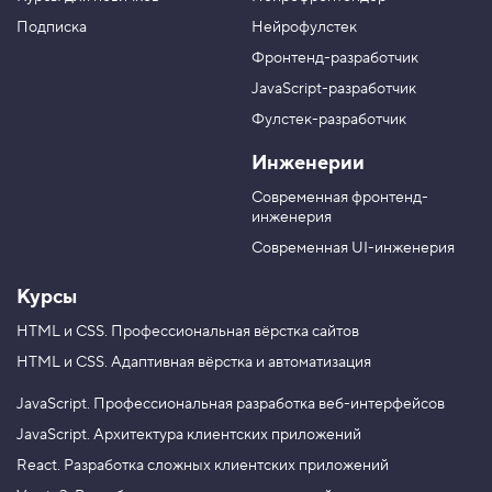
р
н
н
н
у
а
а
а
Подписка
Нейрофулстек
п
л
л
л
Фронтенд-разработчик
п
н
в
в
а
а
JavaScript-разработчик
в
T
M
Фулстек-разработчик
Y
e
A
V
o
l
X
Инженерии
K
u
e
T
g
Современная фронтенд-
u
r
инженерия
b
a
e
m
Современная UI-инженерия
Курсы
HTML и CSS.
Профессиональная вёрстка сайтов
HTML и CSS.
Адаптивная вёрстка и автоматизация
JavaScript.
Профессиональная разработка веб-интерфейсов
JavaScript.
Архитектура клиентских приложений
React.
Разработка сложных клиентских приложений