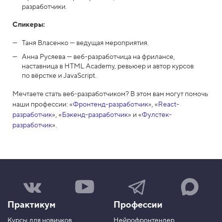
разработчики.
Спикеры:
Таня Власенко — ведущая мероприятия.
Анна Русяева — веб-разработчица на фрилансе,
наставница в HTML Academy, ревьюер и автор курсов
по вёрстке и JavaScript.
Мечтаете стать веб-разработчиком? В этом вам могут помочь
наши профессии: «
Фронтенд-разработчик
», «
React-
разработчик
», «
Бэкенд-разработчик
» и «
Фулстек-
разработчик
».
Н
Н
Н
Н
а
а
а
а
ш
ш
ш
ш
Практикум
Профессии
а
к
к
к
г
а
а
а
Курсы для новичков
Нейрофронтендер