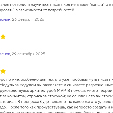
ния позволили научиться писать код не в виде "лапши", а в
ровать" в зависимости от потребностей.
ломин
,
26 февраля 2026
аснов
,
29 сентября 2025
с по мне, особенно для тех, кто уже пробовал чуть писать 
Модуль за модулем вы оживляете и сшиваете разрозненные 
 руководствуясь архитектурой MVP. В помощь много теории
 за коммитом, строчка за строчкой; на основе него вы строи
териал. В процессе будет сложно, но какое же это удовлет
адо. После того как прочувствуешь, как непросто создать и 
небольшое приложение, проникаешься еще большим уважени