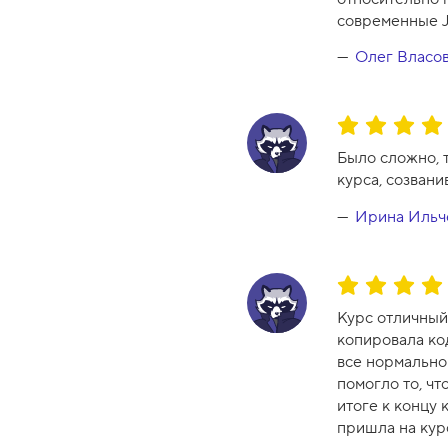
р
современные J
с
а
Олег Власо
-
1
0
О
ц
Было сложно, т
е
курса, созвани
н
к
Ирина Ильч
а
к
у
О
р
ц
Курс отличный.
с
е
копировала код
а
н
все нормально.
-
к
помогло то, чт
1
а
итоге к концу 
0
к
пришла на кур
у