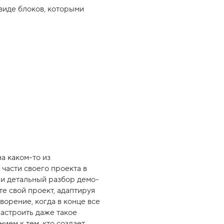
 виде блоков, которыми
на каком-то из
части своего проекта в
 и детальный разбор демо-
те свой проект, адаптируя
ворение, когда в конце все
настроить даже такое
ем к тем, кто создает