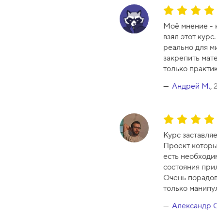
к
О
у
ц
Моё мнение - к
р
е
взял этот курс
с
н
реально для ми
а
к
закрепить мате
-
а
только практик
9
к
у
Андрей М.
,
р
с
а
О
-
ц
Курс заставляе
1
е
Проект который
0
н
есть необходи
к
состояния при
а
Очень порадова
к
только манипу
у
р
Александр 
с