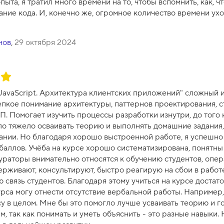
пыта, я тратил много времени на то, чтобы вспомнить, как, чт
ание кода. И, конечно же, огромное количество времени ухо
нов
,
29 октября 2024
"JavaScript. Архитектура клиентских приложений" сложный 
пкое понимание архитектуры, паттернов проектирования, с
. Помогает изучить процессы разработки изнутри, до того 
о тяжело осваивать теорию и выполнять домашние задания, т
нии. Но благодаря хорошо выстроенной работе, я успешно
баллов. Учёба на курсе хорошо систематизирована, понятны
кураторы внимательно относятся к обучению студентов, опер
ерживают, консультируют, быстро реагирую на сбои в работ
 связь студентов. Благодаря этому учиться на курсе достат
рса могу отнести отсутствие вербальной работы. Например,
су в целом. Мне бы это помогло лучше усваивать теорию и г
, так как понимать и уметь объяснить - это разные навыки. 