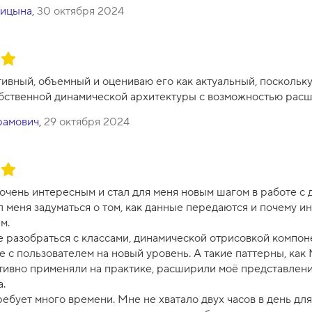
пицына
,
30 октября 2024
ивный, объемный и оцениваю его как актуальный, поскольку
бственной динамической архитектуры с возможностью рас
рамович
,
29 октября 2024
очень интересным и стал для меня новым шагом в работе с д
л меня задуматься о том, как данные передаются и почему 
м.
е разобраться с классами, динамической отрисовкой компон
 с пользователем на новый уровень. А такие паттерны, как 
тивно применяли на практике, расширили моё представлени
а.
ебует много времени. Мне не хватало двух часов в день для