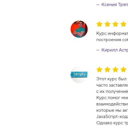
р
Ксения Тря
с
а
-
О
1
ц
Курс информат
0
е
построения со
н
к
Кирилл Аст
а
к
у
О
р
ц
Этот курс был 
с
е
часто заставля
а
н
с их получение
-
к
Курс помог мн
1
а
взаимодействие
0
к
которые мы ак
у
JavaScript-код
р
Однако курс тр
с