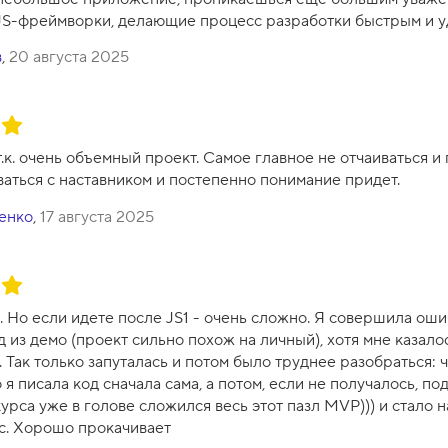
S-фреймворки, делающие процесс разработки быстрым и у
в
,
20 августа 2025
.к. очень объемный проект. Самое главное не отчаиваться и
ваться с наставником и постепенно понимание придет.
енко
,
17 августа 2025
 Но если идете после JS1 - очень сложно. Я совершила оши
 из демо (проект сильно похож на личный), хотя мне казалось
 Так только запуталась и потом было труднее разобраться: ч
о я писала код сначала сама, а потом, если не получалось, по
курса уже в голове сложился весь этот пазл MVP))) и стало 
с. Хорошо прокачивает