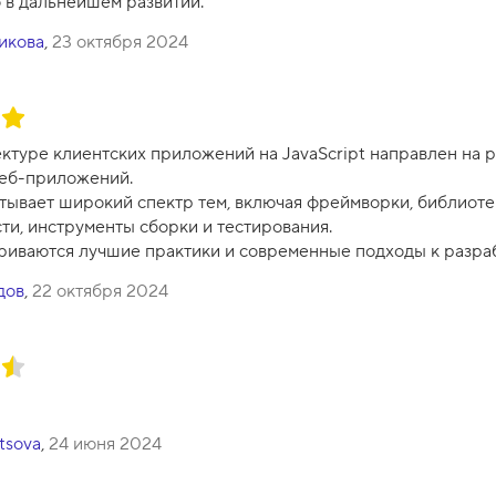
о в дальнейшем развитии.
икова
,
23 октября 2024
ектуре клиентских приложений на JavaScript направлен на р
веб-приложений.
атывает широкий спектр тем, включая фреймворки, библиоте
ти, инструменты сборки и тестирования.
риваются лучшие практики и современные подходы к разраб
дов
,
22 октября 2024
ltsova
,
24 июня 2024