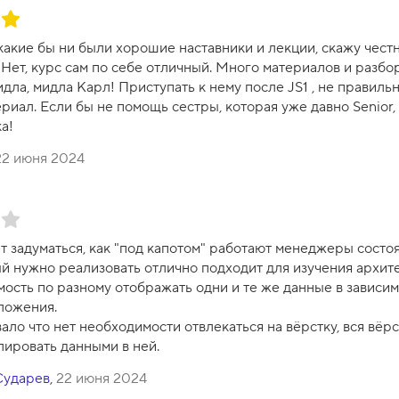
акие бы ни были хорошие наставники и лекции, скажу честно
. Нет, курс сам по себе отличный. Много материалов и разбор
дла, мидла Карл! Приступать к нему после JS1 , не правиль
риал. Если бы не помощь сестры, которая уже давно Senior,
а!
22 июня 2024
т задуматься, как "под капотом" работают менеджеры состоя
 нужно реализовать отлично подходит для изучения архитек
мость по разному отображать одни и те же данные в зависим
ложения.
ло что нет необходимости отвлекаться на вёрстку, вся вёрс
лировать данными в ней.
Сударев
,
22 июня 2024