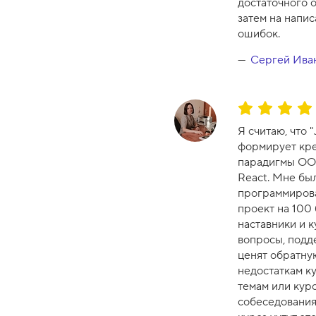
достаточного о
а
затем на напис
-
ошибок.
1
0
Сергей Ива
О
ц
Я считаю, что 
е
формирует кре
н
парадигмы ООП
к
React. Мне был
а
программирова
к
проект на 100 
у
наставники и 
р
вопросы, подд
с
ценят обратную
а
недостаткам ку
-
темам или кур
1
собеседованиям
0