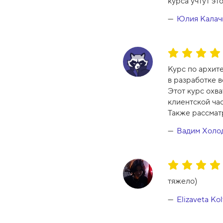
курса учтут эт
Юлия Калач
О
ц
Курс по архит
е
в разработке 
н
Этот курс охв
к
клиентской час
а
Также рассмат
к
у
Вадим Холо
р
с
а
О
-
ц
тяжело)
1
е
0
н
Elizaveta Ko
к
а