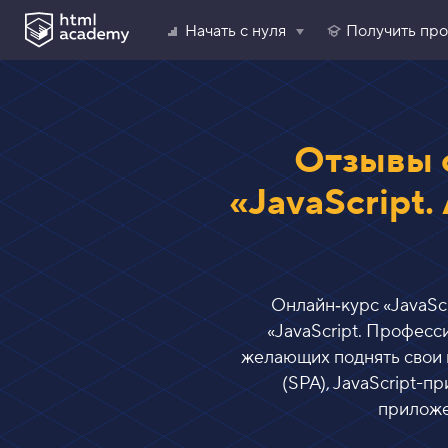
Начать с нуля
Получить пр
Отзывы 
«JavaScript
Онлайн‑курс «
JavaSc
«
JavaScript. Професс
желающих поднять свои н
(SPA), JavaScript-
приложе