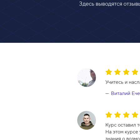
Здесь выводятся отзывы
О
ц
Учитесь и насл
е
н
Виталий Еч
к
а
к
О
у
ц
Курс оставил 
р
е
На этом курсе
с
н
знания о возм