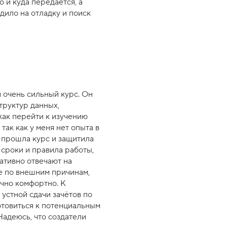
о и куда передаётся, а
дило на отладку и поиск
и очень сильный курс. Он
труктур данных,
как перейти к изучению
ак как у меня нет опыта в
 прошла курс и защитила
 сроки и правила работы,
ативно отвечают на
е по внешним причинам,
очно комфортно. К
 устной сдачи зачётов по
отовиться к потенциальным
Надеюсь, что создатели