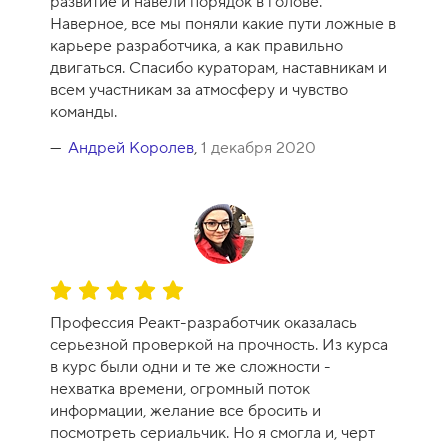
развитие и навели порядок в голове.
н
Наверное, все мы поняли какие пути ложные в
к
карьере разработчика, а как правильно
а
двигаться. Спасибо кураторам, наставникам и
к
всем участникам за атмосферу и чувство
у
команды.
р
с
Андрей Королев
,
1 декабря 2020
а
-
1
0
О
ц
Профессия Реакт-разработчик оказалась
е
серьезной проверкой на прочность. Из курса
н
в курс были одни и те же сложности -
к
нехватка времени, огромный поток
а
информации, желание все бросить и
к
посмотреть сериальчик. Но я смогла и, черт
у