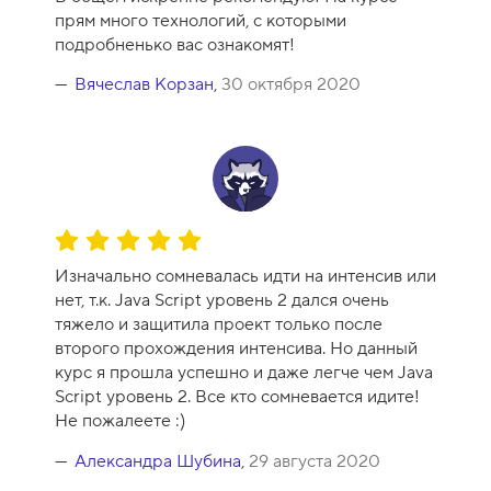
прям много технологий, с которыми
подробненько вас ознакомят!
Вячеслав Корзан
,
30 октября 2020
О
ц
Изначально сомневалась идти на интенсив или
е
нет, т.к. Java Script уровень 2 дался очень
н
тяжело и защитила проект только после
к
второго прохождения интенсива. Но данный
а
курс я прошла успешно и даже легче чем Java
к
Script уровень 2. Все кто сомневается идите!
у
Не пожалеете :)
р
с
Александра Шубина
,
29 августа 2020
а