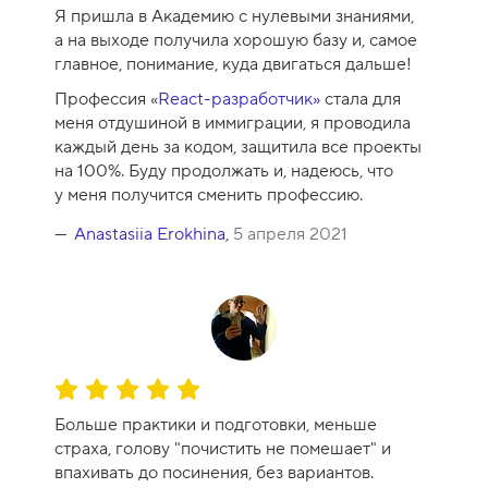
Я пришла в Академию с нулевыми знаниями,
р
а на выходе получила хорошую базу и, самое
с
главное, понимание, куда двигаться дальше!
а
-
Профессия «
React-разработчик»
стала для
1
меня отдушиной в иммиграции, я проводила
0
каждый день за кодом, защитила все проекты
на 100%. Буду продолжать и, надеюсь, что
у меня получится сменить профессию.
Anastasiia Erokhina
,
5 апреля 2021
О
ц
Больше практики и подготовки, меньше
е
страха, голову "почистить не помешает" и
н
впахивать до посинения, без вариантов.
к