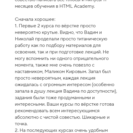
а
месяцев обучения в HTML Academy.
к
у
Сначала хорошее:
р
1. Первые 2 курса по вёрстке просто
с
невероятно крутые. Видно, что Вадим и
а
Николай проделали просто титаническую
-
работу как по подбору материалов для
8
освоения, так и при подготовке лекций. Не
могу вспомнить ни одного отрицательного
момента, также мне очень повезло с
наставником, Маликом Кировым. Запал был
просто невероятным, каждая лекция
ожидалась с огромным интересом (особенно
запала в душу лекция Вадима по доступности),
задания были тоже продуманными и
интересными. Ваши курсы по вёрстке готова
рекомендовать всем интересующимся
абсолютно с чистой совестью. Шикарные и
точка.
2. На последующих курсах очень удобным