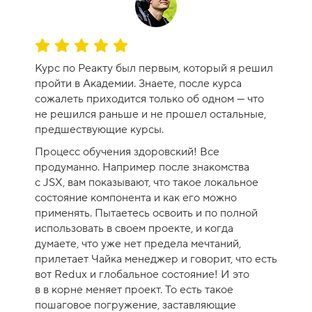
О
ц
Курс по Реакту был первым, который я решил
е
пройти в Академии. Знаете, после курса
н
сожалеть приходится только об одном — что
к
не решился раньше и не прошел остальные,
а
предшествующие курсы.
к
Процесс обучения здоровский! Все
у
продуманно. Например после знакомства
р
с JSX, вам показывают, что такое локальное
с
состояние компонента и как его можно
а
применять. Пытаетесь освоить и по полной
-
использовать в своем проекте, и когда
1
думаете, что уже нет предела мечтаний,
0
прилетает Чайка менеджер и говорит, что есть
вот Redux и глобальное состояние! И это
в в корне меняет проект. То есть такое
пошаговое погружение, заставляющие