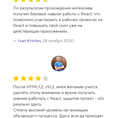
а
ц
-
По результатам прохождения интенсива
е
1
получил базовые навыки работы с React, что
н
0
позволило участвовать в рабочих проектах на
к
React и повышать свой скил уже на
а
действующих приложениях.
к
у
Ivan Krivilev
,
28 ноября 2020
р
с
а
-
9
О
ц
После HTML1,2, JS1,2, имея желание учится,
е
уделять этому внимание и время получить
н
умение работать с React, защитив проект - это
к
реально здесь.
а
Отмечу высокий уровень организации
к
обучающего процесса. Здесь всегда приходят