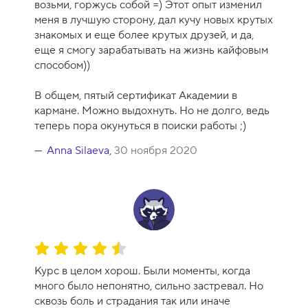
возьми, горжусь собой =) Этот опыт изменил
р
меня в лучшую сторону, дал кучу новых крутых
с
знакомых и еще более крутых друзей, и да,
а
еще я смогу зарабатывать на жизнь кайфовым
-
способом))
1
0
В общем, пятый сертификат Академии в
кармане. Можно выдохнуть. Но не долго, ведь
теперь пора окунуться в поиски работы ;)
Anna Silaeva
,
30 ноября 2020
О
ц
Курс в целом хорош. Были моменты, когда
е
много было непонятно, сильно застревал. Но
н
сквозь боль и страдания так или иначе