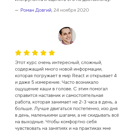
1
0
Роман Довгий
,
24 ноября 2020
О
ц
Этот курс очень интересный, сложный,
е
содержащий много новой информации,
н
которая погружает в мир React и открывает 4
к
и даже 5 измерение. Часто возникало
а
ощущение каши в голове. С этим помогал
к
справится наставник и самостоятельная
у
работа, которая занимает не 2-3 часа в день, а
р
больше. Лучше двигаться постепенно, изо дня
с
в день, маленькими шагами, а не скидывать всё
а
на выходные. Чтобы комфортно себя
-
чувствовать на занятиях и на практиках мне
1