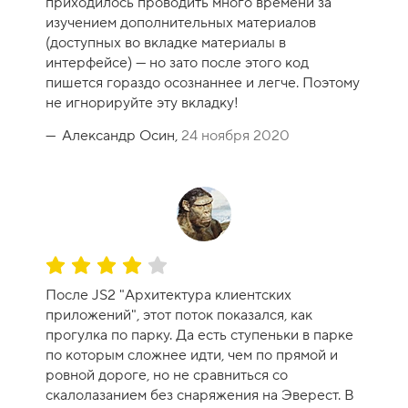
приходилось проводить много времени за
0
изучением дополнительных материалов
(доступных во вкладке материалы в
интерфейсе) — но зато после этого код
пишется гораздо осознаннее и легче. Поэтому
не игнорируйте эту вкладку!
Александр Осин,
24 ноября 2020
О
ц
После JS2 "Архитектура клиентских
е
приложений", этот поток показался, как
н
прогулка по парку. Да есть ступеньки в парке
к
по которым сложнее идти, чем по прямой и
а
ровной дороге, но не сравниться со
к
скалолазанием без снаряжения на Эверест. В
у