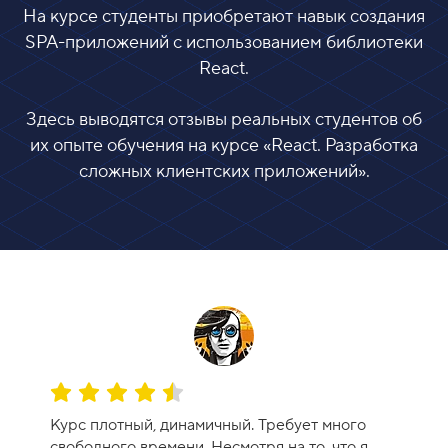
На курсе студенты приобретают навык создания
SPA-приложений с использованием библиотеки
React.
Здесь выводятся отзывы реальных студентов об
их опыте обучения на курсе «
React. Разработка
сложных клиентских приложений
».
О
ц
Курс плотный, динамичный. Требует много
е
свободного времени. Несмотря на то, что я