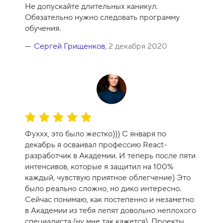
ц
Не допускайте длительных каникул.
е
Обязательно нужно следовать программу
н
обучения.
к
а
Сергей Грищенков
,
2 декабря 2020
к
у
р
с
а
-
О
1
ц
0
Фуххх, это было жестко))) С января по
е
декабрь я осваивал профессию React-
н
разработчик в Академии. И теперь после пяти
к
интенсивов, которые я защитил на 100%
а
каждый, чувствую приятное облегчение) Это
к
было реально сложно, но дико интересно.
у
Сейчас понимаю, как постепенно и незаметно
р
в Академии из тебя лепят довольно неплохого
с
специалиста (ну мне так кажется). Проекты