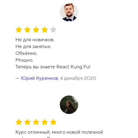
с
а
-
1
О
0
ц
Не для новичков.
е
Не для занятых.
н
Объёмно.
к
Мощно.
а
Теперь вы знаете React Kung Fu!
к
у
Юрий Куренков
,
4 декабря 2020
р
с
а
-
8
О
ц
Курс отличный, много новой полезной
е