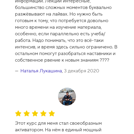
информации. Лекции интересные,
н
большинство сложных моментов буквально
к
разжёвывают на лайвах. Но нужно быть
а
готовым к тому, что потребуется довольно
к
много времени на изучение материала,
у
особенно, если параллельно есть учеба/
р
работа. Надо понимать, что это всё-таки
с
интенсив, и время здесь сильно ограничено. В
а
остальном помогут разобраться наставники и
-
собственное рвение к новым знаниям ????
1
0
Наталья Лукашина
,
3 декабря 2020
О
ц
Этот курс для меня стал своеобразным
е
активатором. На нём в единый мощный
н