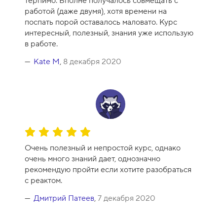
терпимо. Вполне получалось совмещать с
а
работой (даже двумя), хотя времени на
к
поспать порой оставалось маловато. Курс
у
интересный, полезный, знания уже использую
р
в работе.
с
а
Kate M
,
8 декабря 2020
-
1
0
О
ц
Очень полезный и непростой курс, однако
е
очень много знаний дает, однозначно
н
рекомендую пройти если хотите разобраться
к
с реактом.
а
к
Дмитрий Патеев
,
7 декабря 2020
у
р