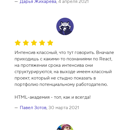
1
Дарья Жихарева
,
4 апреля 2021
0
О
ц
Интенсив классный, что тут говорить. Вначале
е
приходишь с какими-то познаниями по React,
н
на протяжении срока интенсива они
к
структурируются, на выходе имеем классный
а
проект, который не стыдно показать в
к
портфолио потенциальному работодателю.
у
р
HTML-академия - топ, как и всегда!
с
а
Павел Зотов
,
30 марта 2021
-
1
0