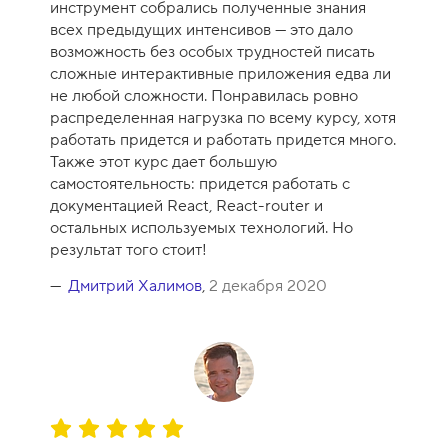
инструмент собрались полученные знания
к
всех предыдущих интенсивов — это дало
а
возможность без особых трудностей писать
к
сложные интерактивные приложения едва ли
у
не любой сложности. Понравилась ровно
р
распределенная нагрузка по всему курсу, хотя
с
работать придется и работать придется много.
а
Также этот курс дает большую
-
самостоятельность: придется работать с
1
документацией React, React-router и
0
остальных используемых технологий. Но
результат того стоит!
Дмитрий Халимов
,
2 декабря 2020
О