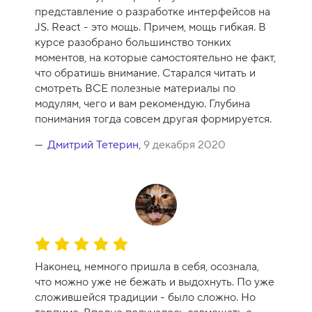
е
представление о разработке интерфейсов на
н
JS. React - это мощь. Причем, мощь гибкая. В
к
курсе разобрано большинство тонких
а
моментов, на которые самостоятельно не факт,
к
что обратишь внимание. Старался читать и
у
смотреть ВСЕ полезные материалы по
р
модулям, чего и вам рекомендую. Глубина
с
понимания тогда совсем другая формируется.
а
-
Дмитрий Тетерин
,
9 декабря 2020
1
0
О
ц
Наконец, немного пришла в себя, осознала,
е
что можно уже не бежать и выдохнуть. По уже
н
сложившейся традиции - было сложно. Но
к