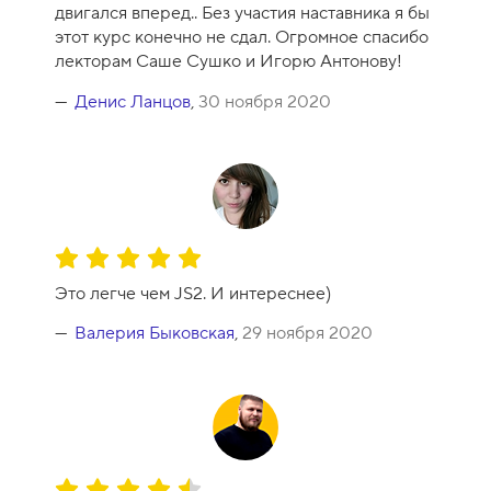
к
двигался вперед.. Без участия наставника я бы
а
этот курс конечно не сдал. Огромное спасибо
к
лекторам Саше Сушко и Игорю Антонову!
у
р
Денис Ланцов
,
30 ноября 2020
с
а
-
9
О
ц
Это легче чем JS2. И интереснее)
е
н
Валерия Быковская
,
29 ноября 2020
к
а
к
у
р
с
О