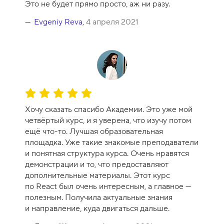
Это не будет прямо просто, аж ни разу.
а
к
Evgeniy Reva
,
4 апреля 2021
у
р
с
а
-
1
О
0
ц
Хочу сказать спасибо Академии. Это уже мой
е
четвёртый курс, и я уверена, что изучу потом
н
ещё что-то. Лучшая образовательная
к
площадка. Уже такие знакомые преподаватели
а
и понятная структура курса. Очень нравятся
к
демонстрации и то, что предоставляют
у
дополнительные материалы. Этот курс
р
по React был очень интересным, а главное —
с
полезным. Получила актуальные знания
а
и направление, куда двигаться дальше.
-