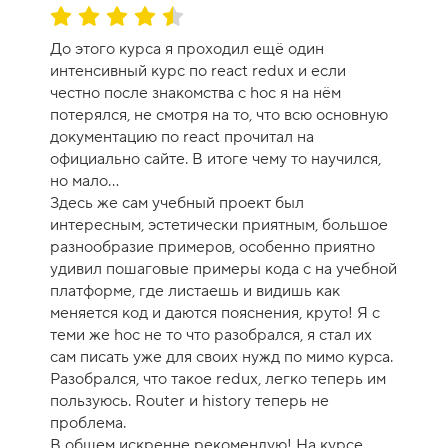
1
О
0
ц
До этого курса я проходил ещё один
е
интенсивный курс по react redux и если
н
честно после знакомства с hoc я на нём
к
потерялся, не смотря на то, что всю основную
а
документацию по react прочитал на
к
официально сайте. В итоге чему то научился,
у
но мало...
р
Здесь же сам учебный проект был
с
интересным, эстетически приятным, большое
а
разнообразие примеров, особенно приятно
-
удивил пошаговые примеры кода с на учебной
9
платформе, где листаешь и видишь как
меняется код и даются пояснения, круто! Я с
теми же hoc не то что разобрался, я стал их
сам писать уже для своих нужд по мимо курса.
Разобрался, что такое redux, легко теперь им
пользуюсь. Router и history теперь не
проблема.
В общем искренне рекомендую! На курсе