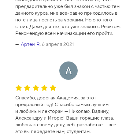
н
предварительно уже был знаком с частью тем
к
данного курса, мне все-равно приходилось в
а
поте лица поспеть за уроками. Но оно того
к
стоит. Даже для тех, кто уже знаком с Реактом.
у
Рекомендую всем начинающим его пройти.
р
с
Артем R
,
6 апреля 2021
а
-
9
О
ц
Спасибо, дорогая Академия, за этот
е
прекрасный год! Спасибо самым лучшим
н
и любимым лекторам — Николаю, Вадиму,
к
Александру и Игорю! Ваши горящие глаза,
а
любовь к своему делу, веб-разработке — всё
к
это вы передаете нам, студентам.
у