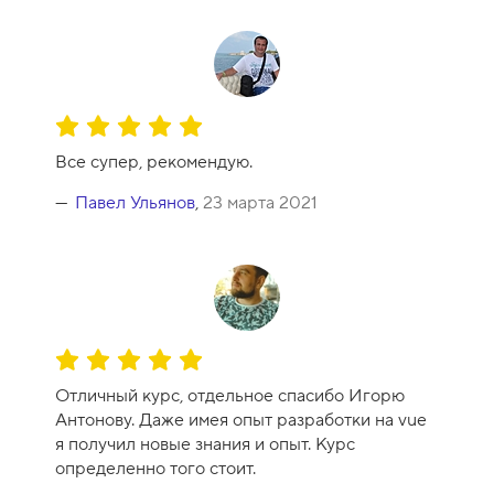
О
ц
Все супер, рекомендую.
е
н
Павел Ульянов
,
23 марта 2021
к
а
к
у
р
с
О
а
ц
-
Отличный курс, отдельное спасибо Игорю
е
1
Антонову. Даже имея опыт разработки на vue
н
0
я получил новые знания и опыт. Курс
к
определенно того стоит.
а