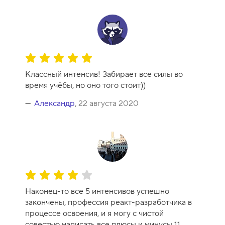
-
1
0
О
ц
Классный интенсив! Забирает все силы во
е
время учёбы, но оно того стоит))
н
к
Александр
,
22 августа 2020
а
к
у
р
с
а
О
-
ц
1
Наконец-то все 5 интенсивов успешно
е
0
закончены, профессия реакт-разработчика в
н
процессе освоения, и я могу с чистой
к
совестью написать все плюсы и минусы 11