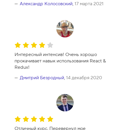
к
Александр Колосовский
,
17 марта 2021
у
р
с
а
-
1
О
0
ц
Интересный интенсив! Очень хорошо
е
прокачивает навык использования React &
н
Redux!
к
а
Дмитрий Безродный
,
14 декабря 2020
к
у
р
с
а
-
О
8
ц
Отличный курс. Перевернул мое