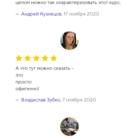
целом можно так охарактеризовать этот курс.
р
с
Андрей Кузнецов
,
17 ноября 2020
а
-
8
О
ц
А что тут можно сказать -
е
это
н
просто
к
офигенно!
а
к
Владислав Зубко
,
7 ноября 2020
у
р
с
а
-