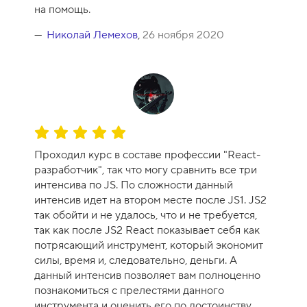
у
на помощь.
р
с
Николай Лемехов
,
26 ноября 2020
а
-
8
О
ц
Проходил курс в составе профессии "React-
е
разработчик", так что могу сравнить все три
н
интенсива по JS. По сложности данный
к
интенсив идет на втором месте после JS1. JS2
а
так обойти и не удалось, что и не требуется,
к
так как после JS2 React показывает себя как
у
потрясающий инструмент, который экономит
р
силы, время и, следовательно, деньги. А
с
данный интенсив позволяет вам полноценно
а
познакомиться с прелестями данного
-
инструмента и оценить его по достоинству.