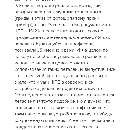
2. Если на вёрстке реально заметно, как
авторы следят за текущими тенденциями
(гриды и отказ от фотошопа тому яркий
пример), то по JS все не столь радужно. var и
IIFE в JS1? И после этого люди выходят с
профессией фронтендера. Серьёзно? Я, как
человек обучающийся на профессии,
познавала JS именно с вами. И я в целом по
началу не особо задумывалась о разнице в
использовании и в целом о частоте
использования таких деталей. И выпустившись
с профессией фронтендера я бы даже и не
знала, что и var и IIFE в современной
разработке довольно редко используются.
Можно, конечно, сказать, что может попасться
легаси или что-то подобное. Но я думаю, что
большинство выпускников профессии все-
таки нацелены на устройство в какую-нибудь
современную компанию. А не там, где заставят
поддерживать/переписывать легаси на