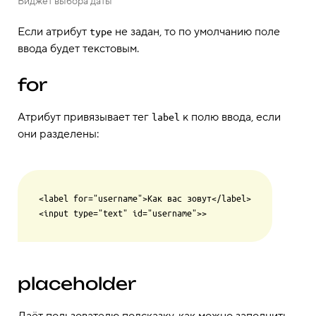
Виджет выбора даты
Если атрибут
не задан, то по умолчанию поле
type
ввода будет текстовым.
for
Атрибут привязывает тег
к полю ввода, если
label
они разделены:
<label for="username">Как вас зовут</label>

placeholder