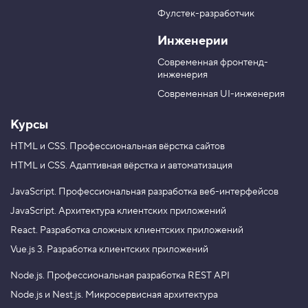
в
T
M
Фулстек-разработчик
Y
e
A
V
o
l
X
Инженерии
K
u
e
T
g
Современная фронтенд-
u
r
инженерия
b
a
e
m
Современная UI-инженерия
Курсы
HTML и CSS.
Профессиональная вёрстка сайтов
HTML и CSS.
Адаптивная вёрстка и автоматизация
JavaScript.
Профессиональная разработка веб-интерфейсов
JavaScript.
Архитектура клиентских приложений
React.
Разработка сложных клиентских приложений
Vue.js 3.
Разработка клиентских приложений
Node.js.
Профессиональная разработка REST API
Node.js и Nest.js.
Микросервисная архитектура