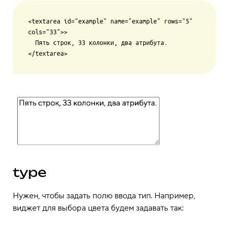
<textarea id="example" name="example" rows="5" 
cols="33">>

  Пять строк, 33 колонки, два атрибута.

type
Нужен, чтобы задать полю ввода тип. Например,
виджет для выбора цвета будем задавать так: