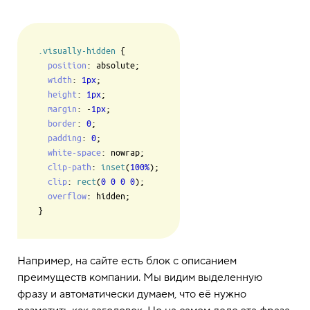
.visually-hidden
 {

position
: absolute;

width
: 
1px
;

height
: 
1px
;

margin
: -
1px
;

border
: 
0
;

padding
: 
0
;

white-space
: nowrap;

clip-path
: 
inset
(
100%
);

clip
: 
rect
(
0
0
0
0
);

overflow
: hidden;

Например, на сайте есть блок с описанием
преимуществ компании. Мы видим выделенную
фразу и автоматически думаем, что её нужно