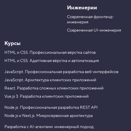
V
o
l
X
Инженерии
K
u
e
T
g
Современная фронтенд-
u
r
инженерия
b
a
e
m
Современная UI-инженерия
Курсы
HTML и CSS.
Профессиональная вёрстка сайтов
HTML и CSS.
Адаптивная вёрстка и автоматизация
JavaScript.
Профессиональная разработка веб-интерфейсов
JavaScript.
Архитектура клиентских приложений
React.
Разработка сложных клиентских приложений
Vue.js 3.
Разработка клиентских приложений
Node.js.
Профессиональная разработка REST API
Node.js и Nest.js.
Микросервисная архитектура
Разработка с AI-агентами: инженерный подход