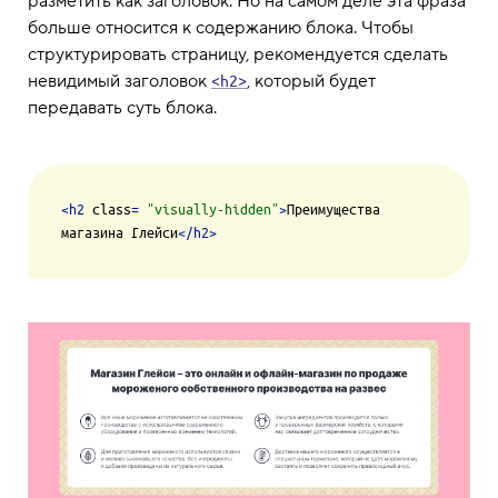
разметить как заголовок. Но на самом деле эта фраза
больше относится к содержанию блока. Чтобы
структурировать страницу, рекомендуется сделать
невидимый заголовок
, который будет
<h2>
передавать суть блока.
<
h2
class
= 
"visually-hidden"
>
Преимущества 
магазина Глейси
</
h2
>