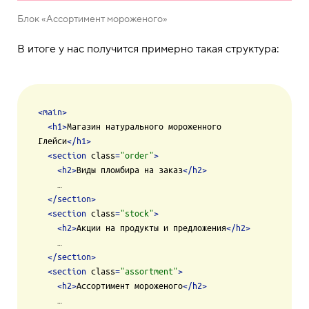
Блок «Ассортимент мороженого»
В итоге у нас получится примерно такая структура:
<
main
>
<
h1
>
Магазин натурального мороженного 
Глейси
</
h1
>
<
section
class
=
"order"
>
<
h2
>
Виды пломбира на заказ
</
h2
>
    …

</
section
>
<
section
class
=
"stock"
>
<
h2
>
Акции на продукты и предложения
</
h2
>
    …

</
section
>
<
section
class
=
"assortment"
>
<
h2
>
Ассортимент мороженого
</
h2
>
    …
