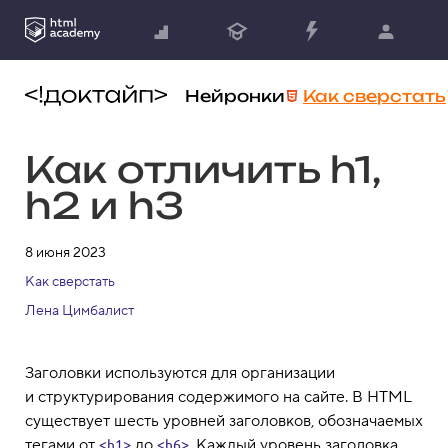
Нейронки
Как сверстать
Как отличить h1,
h2 и h3
8 июня 2023
Как сверстать
Лена Цимбалист
Заголовки используются для организации
и структурирования содержимого на сайте. В HTML
существует шесть уровней заголовков, обозначаемых
тегами от
до
. Каждый уровень заголовка
<h1>
<h6>