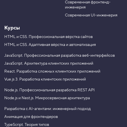
Современная фронтенд-
u
r
.
инженерия
b
a
И
e
m
Современная UI-инженерия
с
п
ы
Курсы
т
а
HTML и CSS.
Профессиональная вёрстка сайтов
н
HTML и CSS.
Адаптивная вёрстка и автоматизация
и
е
:
JavaScript.
Профессиональная разработка веб-интерфейсов
р
а
JavaScript.
Архитектура клиентских приложений
з
React.
Разработка сложных клиентских приложений
н
о
Vue.js 3.
Разработка клиентских приложений
ц
в
Node.js.
Профессиональная разработка REST API
е
т
Node.js и Nest.js.
Микросервисная архитектура
н
ы
е
Разработка с AI-агентами: инженерный подход
к
Анимация для фронтендеров
в
а
TypeScript. Теория типов
д