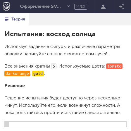
Оформление SVG-фигур
14/20
Минимальный вид табов
В
HTML
Теория
е
index.html
р
Испытание: восход солнца
н
HTML
у
т
100%
Используя заданные фигуры и различные параметры
ь
с
обводки нарисуйте солнце с множеством лучей.
я
в
Все значения кратны
. Используемые цвета:
,
5
tomato
с
,
.
darkorange
gold
п
и
с
Решение
о
к
Решение испытания будет доступно через несколько
з
а
минут. Используйте его, если возникнут сложности. А
д
а
пока попытайтесь пройти испытание самостоятельно.
н
и
й