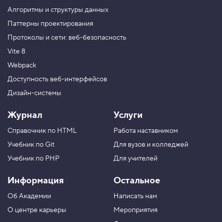
р
Алгоритмы и структуры данных
а
т
Паттерны проектирования
ы
Протоколы и сети: веб-безопасность
5
Vite 8
.
Webpack
О
б
Доступность веб-интерфейсов
в
Дизайн-системы
о
д
к
Журнал
Услуги
и
Справочник по HTML
Работа наставником
6
.
Учебник по Git
Для вузов и колледжей
Т
Учебник по PHP
Для учителей
о
л
Информация
Остальное
щ
и
н
Об Академии
Написать нам
а
О центре карьеры
Мероприятия
о
б