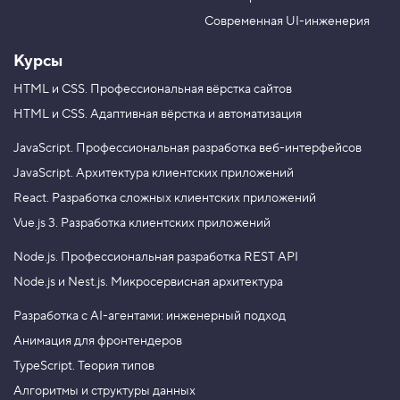
b
a
e
m
Современная UI-инженерия
Курсы
HTML и CSS.
Профессиональная вёрстка сайтов
HTML и CSS.
Адаптивная вёрстка и автоматизация
JavaScript.
Профессиональная разработка веб-интерфейсов
JavaScript.
Архитектура клиентских приложений
React.
Разработка сложных клиентских приложений
Vue.js 3.
Разработка клиентских приложений
Node.js.
Профессиональная разработка REST API
Node.js и Nest.js.
Микросервисная архитектура
Разработка с AI-агентами: инженерный подход
Анимация для фронтендеров
TypeScript. Теория типов
Алгоритмы и структуры данных