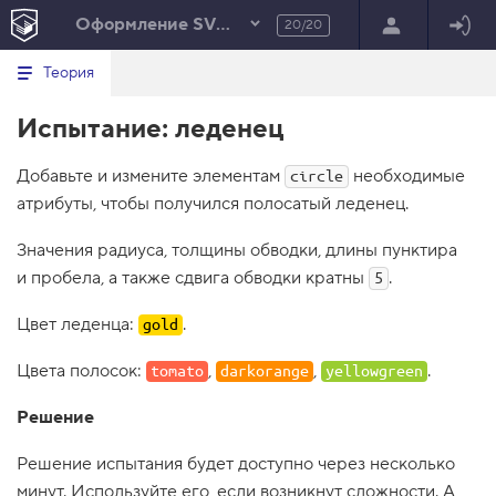
Оформление SVG-фигур
20/20
Минимальный вид табов
В
HTML
Теория
е
index.html
р
Испытание: леденец
н
HTML
у
т
100%
Добавьте и измените элементам
ь
необходимые
circle
с
атрибуты, чтобы получился полосатый леденец.
я
в
Значения радиуса, толщины обводки, длины пунктира
с
и пробела, а также сдвига обводки кратны
.
5
п
и
с
Цвет леденца:
.
gold
о
к
Цвета полосок:
з
,
,
.
tomato
darkorange
yellowgreen
а
д
Решение
а
н
и
Решение испытания будет доступно через несколько
й
минут. Используйте его, если возникнут сложности. А