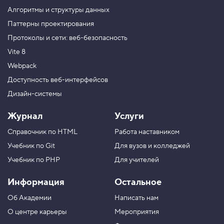
р
Алгоритмы и структуры данных
а
т
Паттерны проектирования
ы
Протоколы и сети: веб-безопасность
5
Vite 8
.
Webpack
О
б
Доступность веб-интерфейсов
в
Дизайн-системы
о
д
к
Журнал
Услуги
и
Справочник по HTML
Работа наставником
6
.
Учебник по Git
Для вузов и колледжей
Т
Учебник по PHP
Для учителей
о
л
Информация
Остальное
щ
и
н
Об Академии
Написать нам
а
О центре карьеры
Мероприятия
о
б