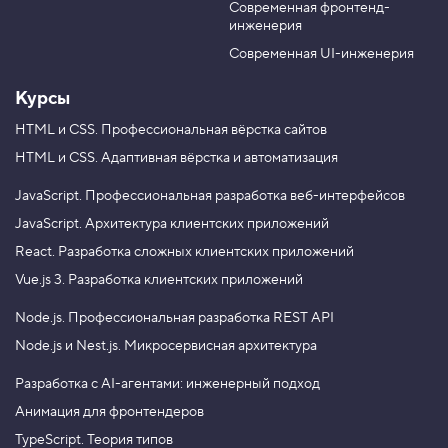
Современная фронтенд-
u
r
.
инженерия
b
a
И
e
m
Современная UI-инженерия
с
п
ы
Курсы
т
а
HTML и CSS.
Профессиональная вёрстка сайтов
н
HTML и CSS.
Адаптивная вёрстка и автоматизация
и
е
:
JavaScript.
Профессиональная разработка веб-интерфейсов
р
а
JavaScript.
Архитектура клиентских приложений
з
React.
Разработка сложных клиентских приложений
н
о
Vue.js 3.
Разработка клиентских приложений
ц
в
Node.js.
Профессиональная разработка REST API
е
т
Node.js и Nest.js.
Микросервисная архитектура
н
ы
е
Разработка с AI-агентами: инженерный подход
к
Анимация для фронтендеров
в
а
TypeScript. Теория типов
д