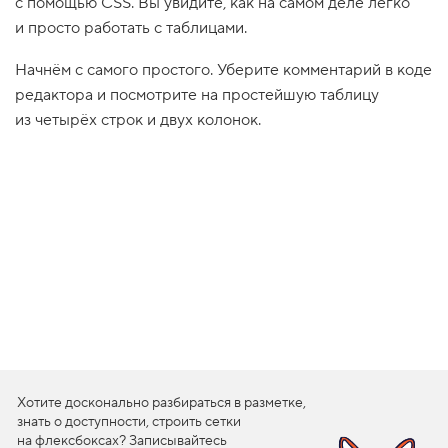
с помощью CSS. Вы увидите, как на самом деле легко
1
и просто работать с таблицами.
.
Начнём с самого простого. Уберите комментарий в коде
П
р
редактора и посмотрите на простейшую таблицу
о
с
из четырёх строк и двух колонок.
т
е
й
ш
а
я
т
а
б
л
и
ц
а
2
.
Хотите досконально разбираться в разметке,
Д
о
знать о доступности, строить сетки
б
на флексбоксах? Записывайтесь