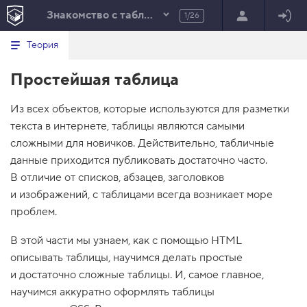
Знакомство с таблицами
1/26
Минимальный вид табов
В
HTML
Теория
е
index.html
р
Простейшая таблица
н
HTML
у
т
100%
Из всех объектов, которые используются для разметки
ь
с
текста в интернете, таблицы являются самыми
я
в
сложными для новичков. Действительно, табличные
данные приходится публиковать достаточно часто.
с
п
В отличие от списков, абзацев, заголовков
и
и изображений, с таблицами всегда возникает море
с
о
проблем.
к
з
В этой части мы узнаем, как с помощью HTML
а
д
описывать таблицы, научимся делать простые
а
н
и достаточно сложные таблицы. И, самое главное,
и
научимся аккуратно оформлять таблицы
й