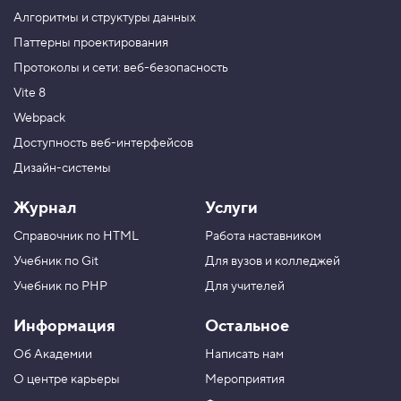
S
Алгоритмы и структуры данных
S
Паттерны проектирования
5
Протоколы и сети: веб-безопасность
.
Vite 8
У
л
Webpack
у
ч
Доступность веб-интерфейсов
ш
Дизайн-системы
а
е
м
Журнал
Услуги
о
т
Справочник по HTML
Работа наставником
о
б
Учебник по Git
Для вузов и колледжей
р
а
Учебник по PHP
Для учителей
ж
е
Информация
Остальное
н
и
Об Академии
Написать нам
е
р
О центре карьеры
Мероприятия
а
м