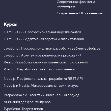
л
Современная фронтенд-
u
r
б
инженерия
b
a
ц
ы
e
m
Современная UI-инженерия
4
.
Курсы
З
HTML и CSS.
Профессиональная вёрстка сайтов
а
HTML и CSS.
Адаптивная вёрстка и автоматизация
д
а
ё
JavaScript.
Профессиональная разработка веб-интерфейсов
м
р
JavaScript.
Архитектура клиентских приложений
а
React.
Разработка сложных клиентских приложений
м
к
Vue.js 3.
Разработка клиентских приложений
и
с
Node.js.
Профессиональная разработка REST API
п
Node.js и Nest.js.
Микросервисная архитектура
о
м
о
Разработка с AI-агентами: инженерный подход
щ
Анимация для фронтендеров
ь
ю
TypeScript. Теория типов
C