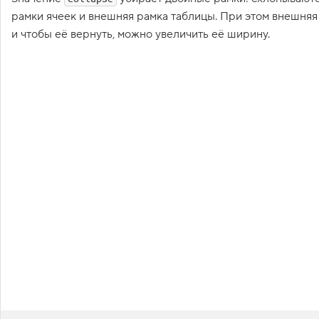
1
рамки ячеек и внешняя рамка таблицы. При этом внешняя
.
и чтобы её вернуть, можно увеличить её ширину.
П
р
о
с
т
е
й
ш
а
я
т
а
б
л
и
ц
а
2
.
Д
о
б