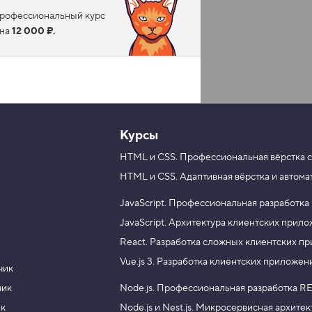
 профессиональный курс
ена
12 000 ₽.
Курсы
HTML и CSS.
Профессиональная вёрстка с
HTML и CSS.
Адаптивная вёрстка и автома
JavaScript.
Профессиональная разработка
JavaScript.
Архитектура клиентских прил
React.
Разработка сложных клиентских п
Vue.js 3.
Разработка клиентских приложен
чик
чик
Node.js.
Профессиональная разработка RE
ик
Node.js и Nest.js.
Микросервисная архитек