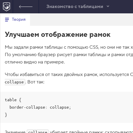
Знакомство с таблицами
Минимальный вид табов
В
Теория
е
index.html
р
Улучшаем отображение рамок
н
HTML
у
т
Мы задали рамки таблицы с помощью CSS, но они не так х
ь
с
По умолчанию браузер рисует рамки таблицы и рамки отд
я
в
отлично видно на примере.
с
Чтобы избавиться от таких двойных рамок, используется
п
и
. Вот так:
collapse
с
о
к
з
table {

а
  border-collapse: collapse;

д
а
}
н
и
й
Значение
убирает двойные рамки: схлопываются
collapse