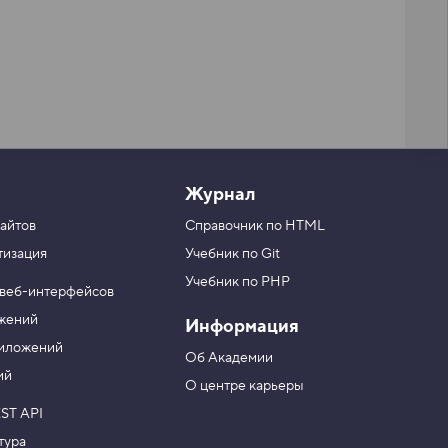
Журнал
айтов
Справочник по HTML
тизация
Учебник по Git
Учебник по PHP
 веб-интерфейсов
ожений
Информация
риложений
Об Академии
ий
О центре карьеры
ST API
тура