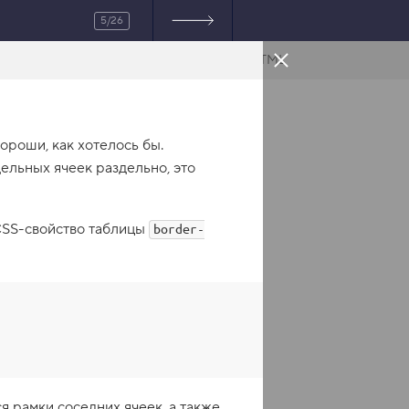
5/26
HTML
ороши, как хотелось бы.
ельных ячеек раздельно, это
 CSS-свойство таблицы
border-
 рамки соседних ячеек, а также