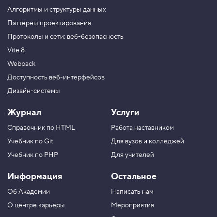
S
Алгоритмы и структуры данных
S
Паттерны проектирования
5
Протоколы и сети: веб-безопасность
.
Vite 8
У
л
Webpack
у
ч
Доступность веб-интерфейсов
ш
Дизайн-системы
а
е
м
Журнал
Услуги
о
т
Справочник по HTML
Работа наставником
о
б
Учебник по Git
Для вузов и колледжей
р
а
Учебник по PHP
Для учителей
ж
е
Информация
Остальное
н
и
Об Академии
Написать нам
е
р
О центре карьеры
Мероприятия
а
м