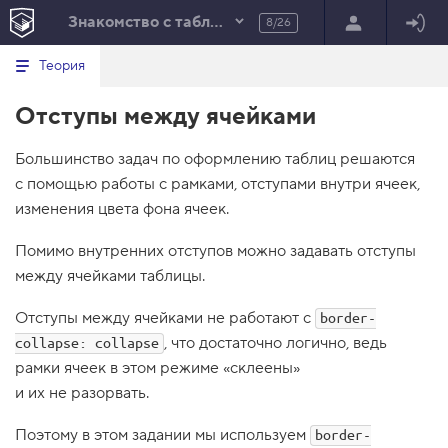
Знакомство с таблицами
8/26
Минимальный вид табов
В
HTML
Теория
е
index.html
р
Отступы между ячейками
н
HTML
у
т
100%
Большинство задач по оформлению таблиц решаются
ь
с
с помощью работы с рамками, отступами внутри ячеек,
я
в
изменения цвета фона ячеек.
с
Помимо внутренних отступов можно задавать отступы
п
и
между ячейками таблицы.
с
о
Отступы между ячейками не работают с
к
border-
з
, что достаточно логично, ведь
collapse: collapse
а
д
рамки ячеек в этом режиме «склеены»
а
и их не разорвать.
н
и
й
Поэтому в этом задании мы используем
border-