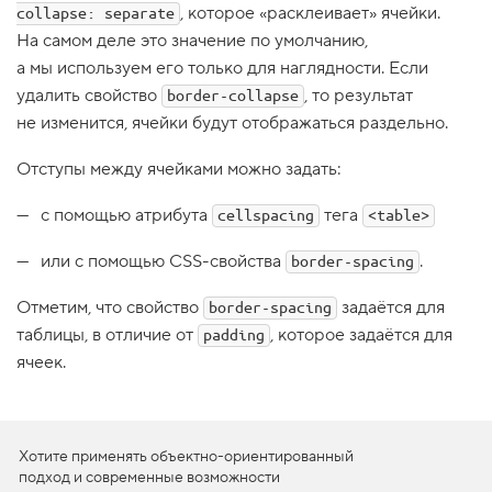
, которое «расклеивает» ячейки.
collapse: separate
1
На самом деле это значение по умолчанию,
.
а мы используем его только для наглядности. Если
П
р
удалить свойство
, то результат
border-collapse
о
не изменится, ячейки будут отображаться раздельно.
с
т
е
Отступы между ячейками можно задать:
й
ш
с помощью атрибута
тега
а
cellspacing
<table>
я
т
или c помощью CSS-свойства
.
border-spacing
а
б
л
Отметим, что свойство
задаётся для
border-spacing
и
таблицы, в отличие от
, которое задаётся для
padding
ц
а
ячеек.
2
.
Д
Хотите применять объектно-ориентированный
о
подход и современные возможности
б