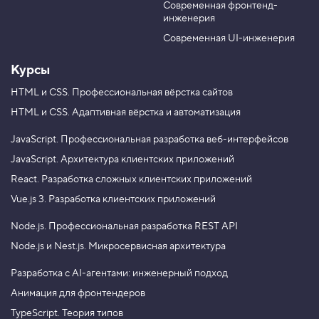
л
Современная фронтенд-
u
r
б
инженерия
b
a
ц
ы
e
m
Современная UI-инженерия
4
.
Курсы
З
HTML и CSS.
Профессиональная вёрстка сайтов
а
HTML и CSS.
Адаптивная вёрстка и автоматизация
д
а
ё
JavaScript.
Профессиональная разработка веб-интерфейсов
м
р
JavaScript.
Архитектура клиентских приложений
а
React.
Разработка сложных клиентских приложений
м
к
Vue.js 3.
Разработка клиентских приложений
и
с
Node.js.
Профессиональная разработка REST API
п
Node.js и Nest.js.
Микросервисная архитектура
о
м
о
Разработка с AI-агентами: инженерный подход
щ
Анимация для фронтендеров
ь
ю
TypeScript. Теория типов
C