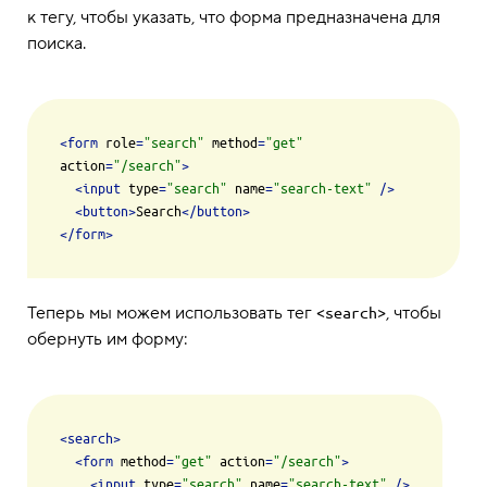
к тегу, чтобы указать, что форма предназначена для
поиска.
<
form
role
=
"search"
method
=
"get"
action
=
"/search"
>
<
input
type
=
"search"
name
=
"search-text"
 />
<
button
>
Search
</
button
>
</
form
>
Теперь мы можем использовать тег
, чтобы
<search>
обернуть им форму:
<
search
>
<
form
method
=
"get"
action
=
"/search"
>
<
input
type
=
"search"
name
=
"search-text"
 />