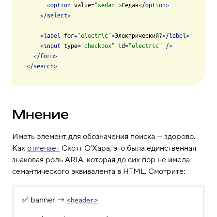
<
option
value
=
"sedan"
>
Седан
</
option
>
</
select
>
<
label
for
=
"electric"
>
Электрический?
</
label
>
<
input
type
=
"checkbox"
id
=
"electric"
 />
</
form
>
</
search
>
Мнение
Иметь элемент для обозначения поиска — здорово.
Как
отмечает
Скотт О’Хара, это была единственная
знаковая роль ARIA, которая до сих пор не имела
семантического эквивалента в HTML. Смотрите:
✅ banner →
<header>