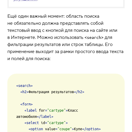
Ещё один важный момент: область поиска
не обязательно должна представлять собой
текстовый ввод с кнопкой для поиска на сайте или
в Интернете. Можно использовать
для
<search>
фильтрации результатов или строк таблицы. Его
применение выходит за рамки простого ввода текста
и полей для поиска:
<
search
>
<
h2
>
Фильтрация результатов
</
h2
>
<
form
>
<
label
for
=
"cartype"
>
Класс 
автомобиля
</
label
>
<
select
id
=
"cartype"
>
<
option
value
=
"coupe"
>
Купе
</
option
>