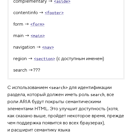
complementary →
<aside>
contentinfo →
<footer>
form →
<form>
main →
<main>
navigation →
<nav>
region →
(с доступным именем)
<section>
search →???
С использованием
для идентификации
<search>
раздела, который должен иметь роль
, все
search
роли ARIA будут покрыты семантическими
элементами HTML. Это улучшит доступность (хотя,
как сказано выше, пройдет некоторое время, прежде
чем поддержка появится во всех браузерах),
и расширит семантику языка