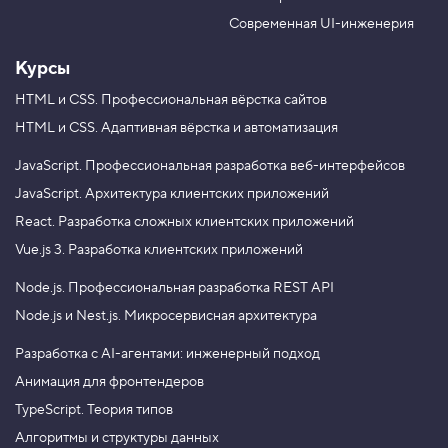
b
a
e
m
Современная UI-инженерия
Курсы
HTML и CSS.
Профессиональная вёрстка сайтов
HTML и CSS.
Адаптивная вёрстка и автоматизация
JavaScript.
Профессиональная разработка веб-интерфейсов
JavaScript.
Архитектура клиентских приложений
React.
Разработка сложных клиентских приложений
Vue.js 3.
Разработка клиентских приложений
Node.js.
Профессиональная разработка REST API
Node.js и Nest.js.
Микросервисная архитектура
Разработка с AI-агентами: инженерный подход
Анимация для фронтендеров
TypeScript. Теория типов
Алгоритмы и структуры данных