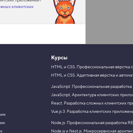
иентских приложений?
ложных клиентских
Курсы
HTML и CSS.
Профессиональная вёрстка с
HTML и CSS.
Адаптивная вёрстка и автома
JavaScript.
Профессиональная разработка
JavaScript.
Архитектура клиентских прил
React.
Разработка сложных клиентских п
Vue.js 3.
Разработка клиентских приложен
чик
чик
Node.js.
Профессиональная разработка RE
ик
Node.js и Nest.js.
Микросервисная архитек