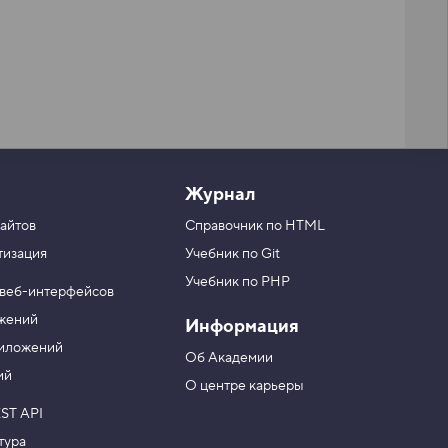
Журнал
айтов
Справочник по HTML
тизация
Учебник по Git
Учебник по PHP
 веб-интерфейсов
ожений
Информация
риложений
Об Академии
ий
О центре карьеры
ST API
тура