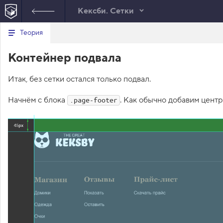
Кексби. Сетки
Минимальный вид табов
В
Теория
е
index.html
р
Контейнер подвала
н
HTML
у
т
Итак, без сетки остался только подвал.
ь
с
я
Начнём с блока
. Как обычно добавим цент
.page-footer
в
с
п
и
с
о
к
з
а
д
а
н
и
й