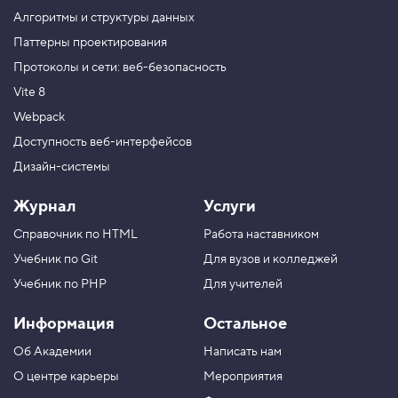
к
Алгоритмы и структуры данных
у
ш
Паттерны проектирования
а
Протоколы и сети: веб-безопасность
п
к
Vite 8
и
Webpack
5
.
Доступность веб-интерфейсов
Дизайн-системы
Н
а
ч
Журнал
Услуги
и
н
Справочник по HTML
Работа наставником
а
е
Учебник по Git
Для вузов и колледжей
м
с
Учебник по PHP
Для учителей
е
т
Информация
Остальное
к
у
Об Академии
Написать нам
п
р
О центре карьеры
Мероприятия
е
и