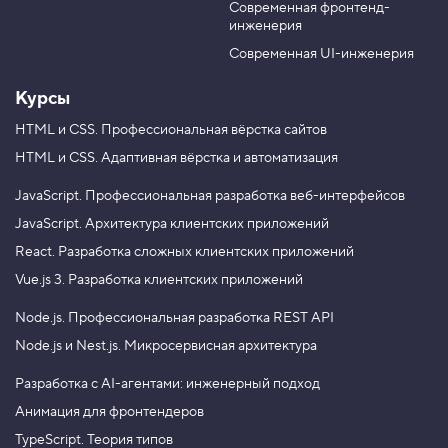
о
Современная фронтенд-
u
r
л
инженерия
b
a
о
н
e
m
Современная UI-инженерия
к
и
Курсы
в
ш
HTML и CSS.
Профессиональная вёрстка сайтов
а
HTML и CSS.
Адаптивная вёрстка и автоматизация
п
к
е
JavaScript.
Профессиональная разработка веб-интерфейсов
4
JavaScript.
Архитектура клиентских приложений
.
React.
Разработка сложных клиентских приложений
З
Vue.js 3.
Разработка клиентских приложений
а
в
Node.js.
Профессиональная разработка REST API
е
р
Node.js и Nest.js.
Микросервисная архитектура
ш
а
е
Разработка с AI-агентами: инженерный подход
м
Анимация для фронтендеров
с
е
TypeScript. Теория типов
т