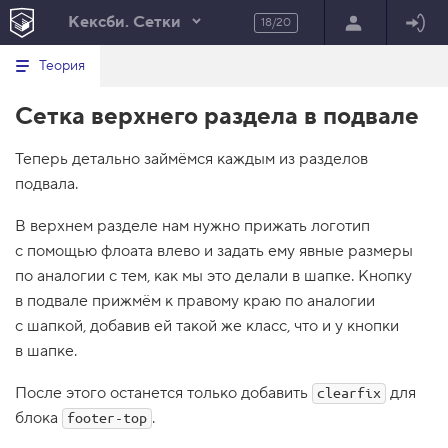
Кексби. Сетки
18/20
Минимальный вид табов
В
HTML
Теория
е
index.html
р
Сетка верхнего раздела в подвале
н
HTML
у
т
100%
Теперь детально займёмся каждым из разделов
ь
с
подвала.
я
в
В верхнем разделе нам нужно прижать логотип
с
с помощью флоата влево и задать ему явные размеры
п
и
по аналогии с тем, как мы это делали в шапке. Кнопку
с
в подвале прижмём к правому краю по аналогии
о
к
с шапкой, добавив ей такой же класс, что и у кнопки
з
в шапке.
а
д
а
После этого останется только добавить
для
clearfix
н
и
блока
.
footer-top
й