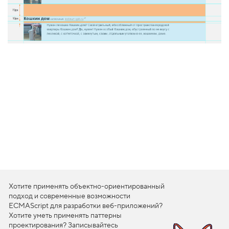
1
.
М
и
н
и
м
а
л
ь
н
а
я
ш
и
р
и
н
а
b
o
Хотите применять объектно-ориентированный
d
подход и современные возможности
y
ECMAScript для разработки веб-приложений?
2
Хотите уметь применять паттерны
.
проектирования? Записывайтесь