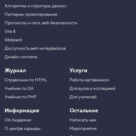
к
Алгоритмы и структуры данных
у
ш
Паттерны проектирования
а
Протоколы и сети: веб-безопасность
п
к
Vite 8
и
Webpack
5
.
Доступность веб-интерфейсов
Дизайн-системы
Н
а
ч
Журнал
Услуги
и
н
Справочник по HTML
Работа наставником
а
е
Учебник по Git
Для вузов и колледжей
м
с
Учебник по PHP
Для учителей
е
т
Информация
Остальное
к
у
Об Академии
Написать нам
п
р
О центре карьеры
Мероприятия
е
и