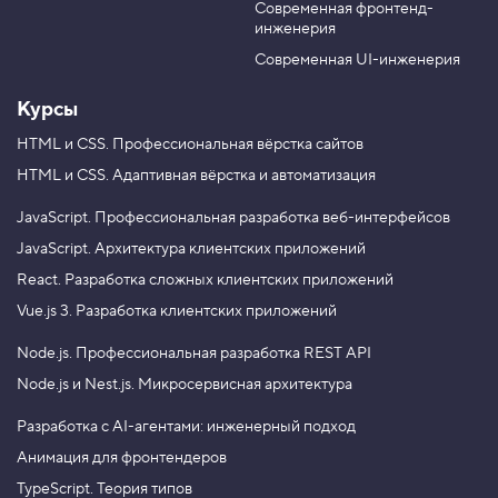
о
Современная фронтенд-
u
r
л
инженерия
b
a
о
н
e
m
Современная UI-инженерия
к
и
Курсы
в
ш
HTML и CSS.
Профессиональная вёрстка сайтов
а
HTML и CSS.
Адаптивная вёрстка и автоматизация
п
к
е
JavaScript.
Профессиональная разработка веб-интерфейсов
4
JavaScript.
Архитектура клиентских приложений
.
React.
Разработка сложных клиентских приложений
З
Vue.js 3.
Разработка клиентских приложений
а
в
Node.js.
Профессиональная разработка REST API
е
р
Node.js и Nest.js.
Микросервисная архитектура
ш
а
е
Разработка с AI-агентами: инженерный подход
м
Анимация для фронтендеров
с
е
TypeScript. Теория типов
т