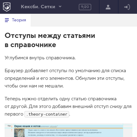
Кексби. Сетки
9/20
Минимальный вид табов
В
HTML
Теория
е
index.html
р
Отступы между статьями
н
HTML
у
в справочнике
т
100%
ь
с
Углубимся внутрь справочника.
я
в
Браузер добавляет отступы по умолчанию для списка
с
п
определений и его элементов. Обнулим эти отступы,
и
чтобы они нам не мешали.
с
о
к
Теперь нужно отделить одну статью справочника
з
от другой. Для этого добавим внешний отступ
снизу
для
а
д
первого
.
.theory-container
а
н
и
й