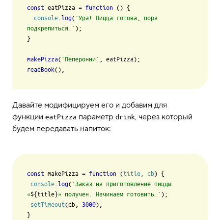
const
 eatPizza = 
function
 (
) {

console
.
log
(
`Ура! Пицца готова, пора 
подкрепиться.`
);

}

makePizza
(
`Пеперонни`
readBook
Давайте модифицируем его и добавим для
функции
параметр
, через который
eatPizza
drink
будем передавать напиток:
const
 makePizza = 
function
 (
title, cb
) {

console
.
log
(
`Заказ на приготовление пиццы 
«
${title}
» получен. Начинаем готовить…`
);

setTimeout
(cb, 
3000
);

}
