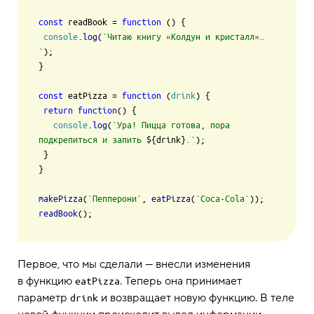
const
 readBook = 
function
 (
) {

console
.
log
(
`Читаю книгу «Колдун и кристалл»…
`
);

}

const
 eatPizza = 
function
 (
drink
) {

return
function
(
) {

console
.
log
(
`Ура! Пицца готова, пора 
подкрепиться и запить 
${drink}
.`
);

 }

}

makePizza
(
`Пепперони`
, 
eatPizza
(
`Coca-Cola`
readBook
Первое, что мы сделали — внесли изменения
в функцию
. Теперь она принимает
eatPizza
параметр
и возвращает новую функцию. В теле
drink