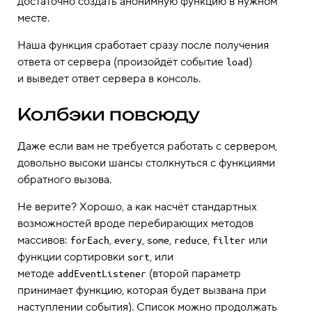
достаточно создать анонимную функцию в нужном
месте.
Наша функция сработает сразу после получения
ответа от сервера (произойдёт событие
)
load
и выведет ответ сервера в консоль.
Колбэки повсюду
Даже если вам не требуется работать с сервером,
довольно высоки шансы столкнуться с функциями
обратного вызова.
Не верите? Хорошо, а как насчёт стандартных
возможностей вроде перебирающих методов
массивов:
,
,
,
,
или
forEach
every
some
reduce
filter
функции сортировки
, или
sort
методе
(второй параметр
addEventListener
принимает функцию, которая будет вызвана при
наступлении события). Список можно продолжать