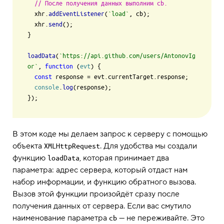
// После получения данных выполним cb.
  xhr.
addEventListener
(
`load`
, cb);

  xhr.
send
();

}

loadData
(
`https://api.github.com/users/AntonovIg
or`
, 
function
 (
evt
) {

const
 response = evt.
currentTarget
.
response
;

console
.
log
(response);

В этом коде мы делаем запрос к серверу с помощью
объекта
. Для удобства мы создали
XMLHttpRequest
функцию
, которая принимает два
loadData
параметра: адрес сервера, который отдаст нам
набор информации, и функцию обратного вызова.
Вызов этой функции произойдёт сразу после
получения данных от сервера. Если вас смутило
наименование параметра
— не переживайте. Это
cb