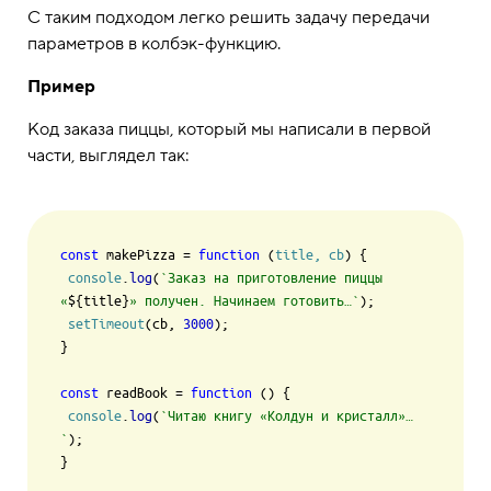
С таким подходом легко решить задачу передачи
параметров в колбэк-функцию.
Пример
Код заказа пиццы, который мы написали в первой
части, выглядел так:
const
 makePizza = 
function
 (
title, cb
) {

console
.
log
(
`Заказ на приготовление пиццы 
«
${title}
» получен. Начинаем готовить…`
);

setTimeout
(cb, 
3000
);

}

const
 readBook = 
function
 (
) {

console
.
log
(
`Читаю книгу «Колдун и кристалл»…
`
);

}
