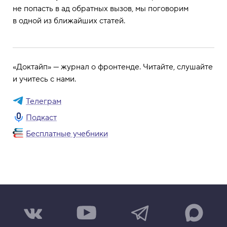
не попасть в ад обратных вызов, мы поговорим
в одной из ближайших статей.
«Доктайп» — журнал о фронтенде. Читайте, слушайте
и учитесь с нами.
Телеграм
Подкаст
Бесплатные учебники
Н
Н
Н
Н
а
а
а
а
ш
ш
ш
ш