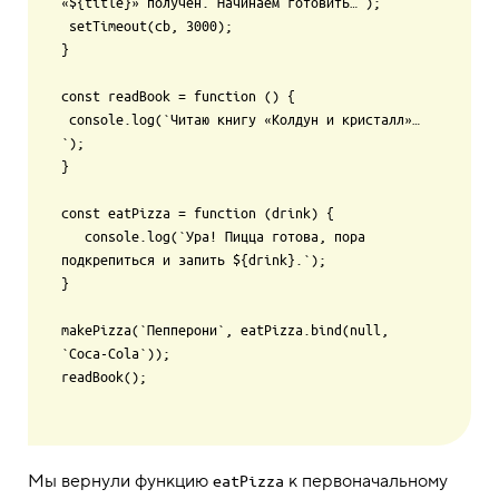
«${title}» получен. Начинаем готовить…`);

 setTimeout(cb, 3000);

}

const readBook = function () {

 console.log(`Читаю книгу «Колдун и кристалл»…
`);

}

const eatPizza = function (drink) {

   console.log(`Ура! Пицца готова, пора 
подкрепиться и запить ${drink}.`);

}

makePizza(`Пепперони`, eatPizza.bind(null, 
`Coca-Cola`));

readBook();

Мы вернули функцию
к первоначальному
eatPizza