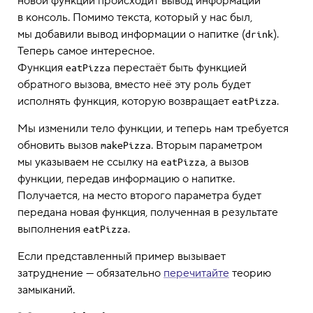
новой функции происходит вывод информации
в консоль. Помимо текста, который у нас был,
мы добавили вывод информации о напитке (
).
drink
Теперь самое интересное.
Функция
перестаёт быть функцией
eatPizza
обратного вызова, вместо неё эту роль будет
исполнять функция, которую возвращает
.
eatPizza
Мы изменили тело функции, и теперь нам требуется
обновить вызов
. Вторым параметром
makePizza
мы указываем не ссылку на
, а вызов
eatPizza
функции, передав информацию о напитке.
Получается, на место второго параметра будет
передана новая функция, полученная в результате
выполнения
.
eatPizza
Если представленный пример вызывает
затруднение — обязательно
перечитайте
теорию
замыканий.