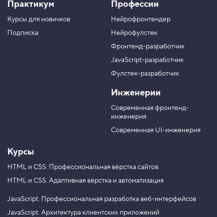
Практикум
Профессии
а
к
к
к
г
а
а
а
Курсы для новичков
Нейрофронтендер
р
н
н
н
у
а
а
а
Подписка
Нейрофулстек
п
л
л
л
Фронтенд-разработчик
п
н
в
в
а
а
JavaScript-разработчик
в
T
M
Фулстек-разработчик
Y
e
A
V
o
l
X
Инженерии
K
u
e
T
g
Современная фронтенд-
u
r
инженерия
b
a
e
m
Современная UI-инженерия
Курсы
HTML и CSS.
Профессиональная вёрстка сайтов
HTML и CSS.
Адаптивная вёрстка и автоматизация
JavaScript.
Профессиональная разработка веб-интерфейсов
JavaScript.
Архитектура клиентских приложений