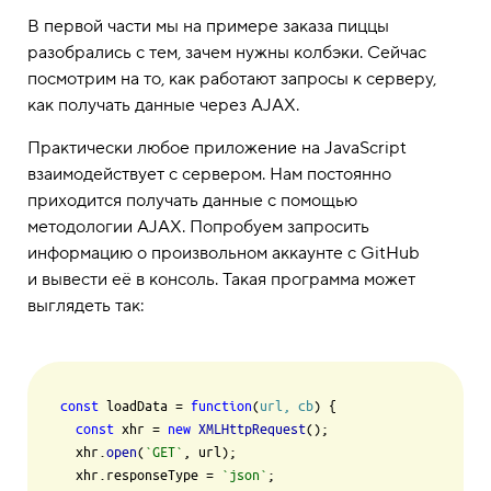
В первой части мы на примере заказа пиццы
разобрались с тем, зачем нужны колбэки. Сейчас
посмотрим на то, как работают запросы к серверу,
как получать данные через AJAX.
Практически любое приложение на JavaScript
взаимодействует с сервером. Нам постоянно
приходится получать данные с помощью
методологии AJAX. Попробуем запросить
информацию о произвольном аккаунте с GitHub
и вывести её в консоль. Такая программа может
выглядеть так:
const
 loadData = 
function
(
url, cb
) {

const
 xhr = 
new
XMLHttpRequest
();

  xhr.
open
(
`GET`
, url);

  xhr.
responseType
 = 
`json`
;
