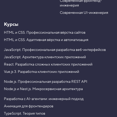
Современная фронтенд-
u
r
инженерия
b
a
e
m
Современная UI-инженерия
Курсы
HTML и CSS.
Профессиональная вёрстка сайтов
HTML и CSS.
Адаптивная вёрстка и автоматизация
JavaScript.
Профессиональная разработка веб-интерфейсов
JavaScript.
Архитектура клиентских приложений
React.
Разработка сложных клиентских приложений
Vue.js 3.
Разработка клиентских приложений
Node.js.
Профессиональная разработка REST API
Node.js и Nest.js.
Микросервисная архитектура
Разработка с AI-агентами: инженерный подход
Анимация для фронтендеров
TypeScript. Теория типов