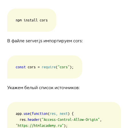
В файле server.js импортируем cors:
const
 cors = 
require
(
"cors"
Укажем белый список источников:
app.
use
(
function
(
res, next
) {

  res.
header
(
"Access-Control-Allow-Origin"
, 
"https://htmlacademy.ru"
);
