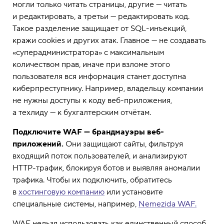
могли только читать страницы, другие — читать
и редактировать, а третьи — редактировать код.
Такое разделение защищает от SQL-инъекций,
кражи cookies и других атак. Главное — не создавать
«суперадминистратора» с максимальным
количеством прав, иначе при взломе этого
пользователя вся информация станет доступна
киберпреступнику. Например, владельцу компании
не нужны доступы к коду веб-приложения,
а техлиду — к бухгалтерским отчётам.
Подключите WAF — брандмауэры веб-
приложений.
Они защищают сайты, фильтруя
входящий поток пользователей, и анализируют
HTTP-трафик, блокируя ботов и выявляя аномалии
трафика. Чтобы их подключить, обратитесь
в
хостинговую компанию
или установите
специальные системы, например,
Nemezida WAF.
WAF нельзя использовать как единственный способ