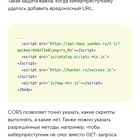
Такая защита важна, когда киберпреступнику
удалось добавить вредоносный URL:
...

<
script
src
=
'https://api-maps.yandex.ru/2.1/?
apikey=960272e&lang=ru_RU'
>
</
script
>
<
script
src
=
"js/catalog-scripts.min.js"
>
</
script
>
<
script
src
=
"https://hacker.ru/success.js"
>
</
script
>
<
script
src
=
"js/map.min.js"
>
</
script
>
</
body
>
CORS позволяет точно указать, какие скрипты
выполнять, а какие нет. Также можно указать
разрешённые методы, например, чтобы
киберпреступник не смог вместо GET-запроса