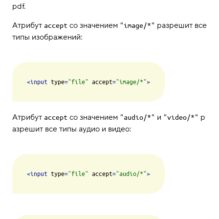
pdf.
Атрибут
со значением
разрешит все
accept
"image/*"
типы изображений:
<
input
type
=
"file"
accept
=
"image/*"
>
Атрибут
со значением
и
р
accept
"audio/*"
"video/*"
азрешит все типы аудио и видео:
<
input
type
=
"file"
accept
=
"audio/*"
>