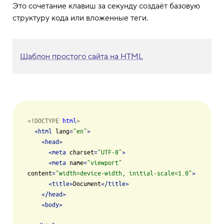
Это сочетание клавиш за секунду создаёт базовую
структуру кода или вложенные теги.
Шаблон простого сайта на HTML
<!DOCTYPE 
html
>
<
html
lang
=
"en"
>
<
head
>
<
meta
charset
=
"UTF-8"
>
<
meta
name
=
"viewport"
content
=
"width=device-width, initial-scale=1.0"
>
<
title
>
Document
</
title
>
</
head
>
<
body
>