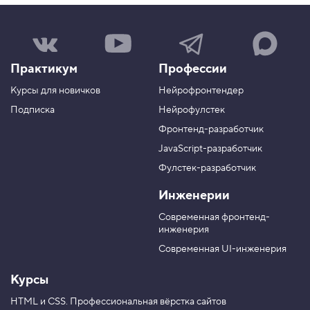
Н
Н
Н
Н
а
а
а
а
ш
ш
ш
ш
Практикум
Профессии
а
к
к
к
г
а
а
а
Курсы для новичков
Нейрофронтендер
р
н
н
н
у
а
а
а
Подписка
Нейрофулстек
п
л
л
л
Фронтенд-разработчик
п
н
в
в
а
а
JavaScript-разработчик
в
T
M
Фулстек-разработчик
Y
e
A
V
o
l
X
Инженерии
K
u
e
T
g
Современная фронтенд-
u
r
инженерия
b
a
e
m
Современная UI-инженерия
Курсы
HTML и CSS.
Профессиональная вёрстка сайтов