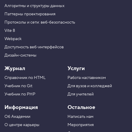
м
е
Алгоритмы и структуры данных
н
Паттерны проектирования
т
о
Протоколы и сети: веб-безопасность
в
:
Vite 8
g
r
Webpack
i
Доступность веб-интерфейсов
d
-
Дизайн-системы
c
o
l
Журнал
Услуги
u
m
Справочник по HTML
Работа наставником
n
-
Учебник по Git
Для вузов и колледжей
s
Учебник по PHP
Для учителей
t
a
r
Информация
Остальное
t
и
Об Академии
Написать нам
g
О центре карьеры
Мероприятия
r