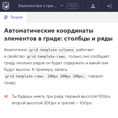
Знакомство с гридами
13/32
Минимальный вид табов
В
HTML
Теория
е
index.html
р
Автоматические координаты
н
HTML
у
элементов в гриде: столбцы и ряды
т
100%
ь
с
Аналогично
работает
я
grid-template-columns
в
и свойство
, только оно сообщает
grid-template-rows
гриду сколько рядов он будет содержать и какой они
с
п
будут высоты. К примеру, запись
и
с
говорит
grid-template-rows: 100px 200px 100px;
о
гриду:
к
з
а
Ты будешь иметь три ряда, первый высотой 100px,
д
а
второй высотой 200px и третий — 100px.
н
и
й