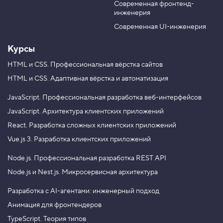
-
Современная фронтенд-
Без JavaScript будущему разработчику никуда.
u
r
s
инженерия
Записывайтесь на профессиональный курс
b
a
t
e
m
«
JavaScript. Профессиональная разработка веб-
a
Современная UI-инженерия
r
интерфейсов
». Цена
12 000 ₽.
t
Курсы
2
HTML и CSS.
Профессиональная вёрстка сайтов
.
HTML и CSS.
Адаптивная вёрстка и автоматизация
К
о
о
JavaScript.
Профессиональная разработка веб-интерфейсов
р
JavaScript.
Архитектура клиентских приложений
д
и
React.
Разработка сложных клиентских приложений
н
а
Vue.js 3.
Разработка клиентских приложений
т
ы
Node.js.
Профессиональная разработка REST API
г
р
Node.js и Nest.js.
Микросервисная архитектура
и
д
Разработка с AI-агентами: инженерный подход
-
э
Анимация для фронтендеров
л
е
TypeScript. Теория типов