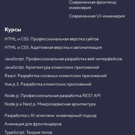
-
Современная фронтенд-
u
r
s
инженерия
b
a
t
e
m
a
Современная UI-инженерия
r
t
Курсы
2
HTML и CSS.
Профессиональная вёрстка сайтов
.
HTML и CSS.
Адаптивная вёрстка и автоматизация
К
о
о
JavaScript.
Профессиональная разработка веб-интерфейсов
р
JavaScript.
Архитектура клиентских приложений
д
и
React.
Разработка сложных клиентских приложений
н
а
Vue.js 3.
Разработка клиентских приложений
т
ы
Node.js.
Профессиональная разработка REST API
г
р
Node.js и Nest.js.
Микросервисная архитектура
и
д
Разработка с AI-агентами: инженерный подход
-
э
Анимация для фронтендеров
л
е
TypeScript. Теория типов