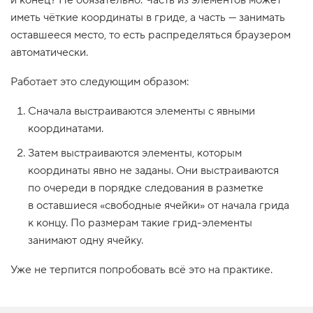
и конец? Не обязательно. Часть из элементов может
1
иметь чёткие координаты в гриде, а часть — занимать
.
оставшееся место, то есть распределяться браузером
К
автоматически.
о
о
Работает это следующим образом:
р
д
и
Сначала выстраиваются элементы с явными
н
а
координатами.
т
ы
Затем выстраиваются элементы, которым
г
координаты явно не заданы. Они выстраиваются
р
и
по очереди в порядке следования в разметке
д
-
в оставшиеся «свободные ячейки» от начала грида
э
к концу. По размерам такие грид-элементы
л
е
занимают одну ячейку.
м
е
Уже не терпится попробовать всё это на практике.
н
т
о
в