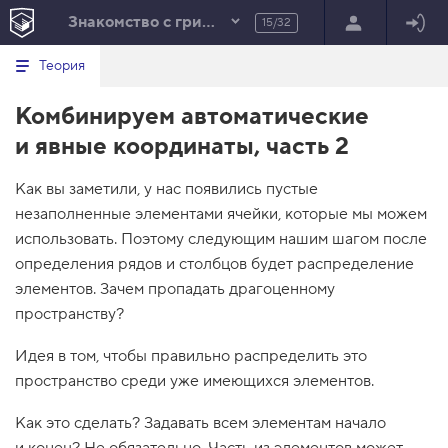
Знакомство с гридами
15/32
Минимальный вид табов
В
HTML
Теория
е
index.html
р
Комбинируем автоматические
н
HTML
у
и явные координаты, часть 2
т
100%
ь
с
Как вы заметили, у нас появились пустые
я
в
незаполненные элементами ячейки, которые мы можем
использовать. Поэтому следующим нашим шагом после
с
п
определения рядов и столбцов будет распределение
и
с
элементов. Зачем пропадать драгоценному
о
пространству?
к
з
а
Идея в том, чтобы правильно распределить это
д
пространство среди уже имеющихся элементов.
а
н
и
Как это сделать? Задавать всем элементам начало
й