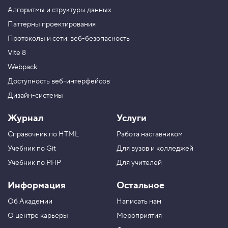
м
е
Алгоритмы и структуры данных
н
Паттерны проектирования
т
о
Протоколы и сети: веб-безопасность
в
:
Vite 8
g
r
Webpack
i
Доступность веб-интерфейсов
d
-
Дизайн-системы
c
o
l
Журнал
Услуги
u
m
Справочник по HTML
Работа наставником
n
-
Учебник по Git
Для вузов и колледжей
s
Учебник по PHP
Для учителей
t
a
r
Информация
Остальное
t
и
Об Академии
Написать нам
g
О центре карьеры
Мероприятия
r