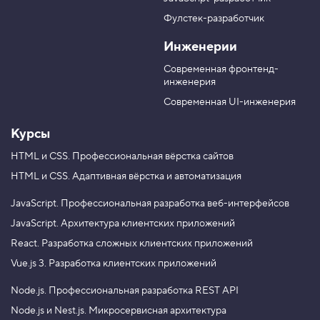
в
T
M
Фулстек-разработчик
Y
e
A
V
o
l
X
Инженерии
K
u
e
T
g
Современная фронтенд-
u
r
инженерия
b
a
e
m
Современная UI-инженерия
Курсы
HTML и CSS.
Профессиональная вёрстка сайтов
HTML и CSS.
Адаптивная вёрстка и автоматизация
JavaScript.
Профессиональная разработка веб-интерфейсов
JavaScript.
Архитектура клиентских приложений
React.
Разработка сложных клиентских приложений
Vue.js 3.
Разработка клиентских приложений
Node.js.
Профессиональная разработка REST API
Node.js и Nest.js.
Микросервисная архитектура