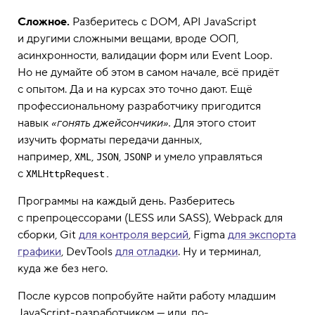
Сложное.
Разберитесь с DOM, API JavaScript
и другими сложными вещами, вроде ООП,
асинхронности, валидации форм или Event Loop.
Но не думайте об этом в самом начале, всё придёт
с опытом. Да и на курсах это точно дают. Ещё
профессиональному разработчику пригодится
навык
«гонять джейсончики».
Для этого стоит
изучить форматы передачи данных,
например,
,
,
и умело управляться
XML
JSON
JSONP
с
XMLHttpRequest.
Программы на каждый день. Разберитесь
с препроцессорами (LESS или SASS), Webpack для
сборки, Git
для контроля версий
, Figma
для экспорта
графики
, DevTools
для отладки
. Ну и терминал,
куда же без него.
После курсов попробуйте найти работу младшим
JavaScript-разработчиком — или, по-