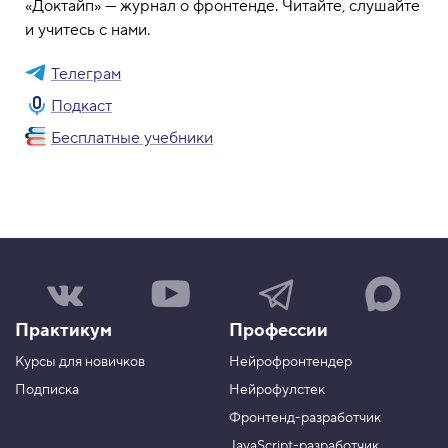
«Доктайп» — журнал о фронтенде. Читайте, слушайте
и учитесь с нами.
Телеграм
Подкаст
Бесплатные учебники
Н
Н
Н
Н
а
а
а
а
ш
ш
ш
ш
Практикум
Профессии
а
к
к
к
г
а
а
а
Курсы для новичков
Нейрофронтендер
р
н
н
н
у
а
а
а
Подписка
Нейрофулстек
п
л
л
л
Фронтенд-разработчик
п
н
в
в
а
а
JavaScript-разработчик