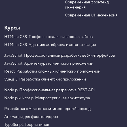
Современная фронтенд-
интерфейсов
». Цена
12 000 ₽.
u
r
инженерия
П
b
a
р
e
m
Современная UI-инженерия
и
в
е
Курсы
т
,
HTML и CSS.
Профессиональная вёрстка сайтов
о
HTML и CSS.
Адаптивная вёрстка и автоматизация
б
ъ
е
JavaScript.
Профессиональная разработка веб-интерфейсов
к
т
JavaScript.
Архитектура клиентских приложений
!
React.
Разработка сложных клиентских приложений
5
Vue.js 3.
Разработка клиентских приложений
.
Ч
Node.js.
Профессиональная разработка REST API
и
Node.js и Nest.js.
Микросервисная архитектура
т
а
е
Разработка с AI-агентами: инженерный подход
м
Анимация для фронтендеров
и
з
TypeScript. Теория типов