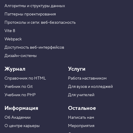
о
Алгоритмы и структуры данных
б
ъ
Паттерны проектирования
е
Протоколы и сети: веб-безопасность
к
т
Vite 8
а
Webpack
6
.
Доступность веб-интерфейсов
П
Дизайн-системы
о
Журнал
Услуги
п
о
Справочник по HTML
Работа наставником
р
я
Учебник по Git
Для вузов и колледжей
д
к
Учебник по PHP
Для учителей
у
р
Информация
Остальное
а
с
с
Об Академии
Написать нам
ч
О центре карьеры
Мероприятия
и
т