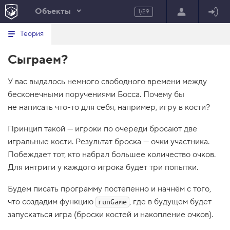
Объекты
1/29
Минимальный вид табов
В
HTML
Теория
е
index.html
р
Сыграем?
н
HTML
у
т
100%
У вас выдалось немного свободного времени между
ь
с
бесконечными поручениями Босса. Почему бы
я
в
не написать что-то для себя, например, игру в кости?
с
Принцип такой — игроки по очереди бросают две
п
и
игральные кости. Результат броска — очки участника.
с
Побеждает тот, кто набрал большее количество очков.
о
к
Для интриги у каждого игрока будет три попытки.
з
а
д
Будем писать программу постепенно и начнём с того,
а
что создадим функцию
, где в будущем будет
runGame
н
и
запускаться игра (броски костей и накопление очков).
й