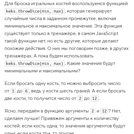
Для броска игральных костей воспользуемся функцией
1
, которая генерирует
.
keks.throwDice(min, max)
случайные числа в заданном промежутке, включая
С
ы
минимальное и максимальное значение. Эта функция
г
существует только в тренажёре, в самом JavaScript
р
а
такой функции нет, но есть другие, которые делают
е
похожие действия. О них мы поговорим позже, в других
м
?
тренажёрах. А пока будем использовать
2
. Какие значения будут
keks.throwDice(min, max)
.
минимальными и максимальными?
И
г
Если бросать одну кость, то можно выбросить число
р
от
до
, ведь у кости шесть граней. А если бросать
1
6
о
к
две кости, то получится число от
до
.
2
12
и
,
Ясно, передаём в функцию аргументы
и
? Нет,
в
2
12
сделаем лучше! Привяжем аргументы к количеству
с
т
костей: если кость одна, то значения аргументов будут
у
одни, если кости три, то другие.