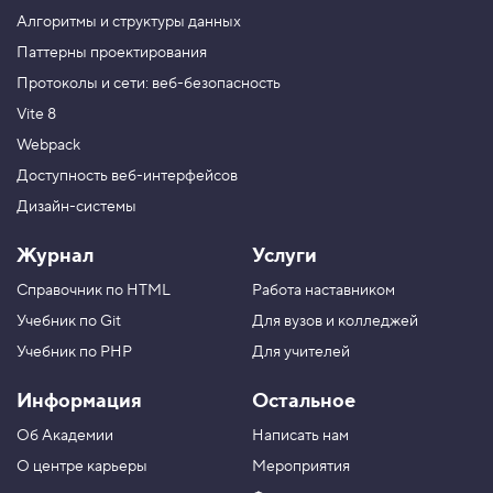
о
Алгоритмы и структуры данных
б
ъ
Паттерны проектирования
е
Протоколы и сети: веб-безопасность
к
т
Vite 8
а
Webpack
6
.
Доступность веб-интерфейсов
П
Дизайн-системы
о
Журнал
Услуги
п
о
Справочник по HTML
Работа наставником
р
я
Учебник по Git
Для вузов и колледжей
д
к
Учебник по PHP
Для учителей
у
р
Информация
Остальное
а
с
с
Об Академии
Написать нам
ч
О центре карьеры
Мероприятия
и
т