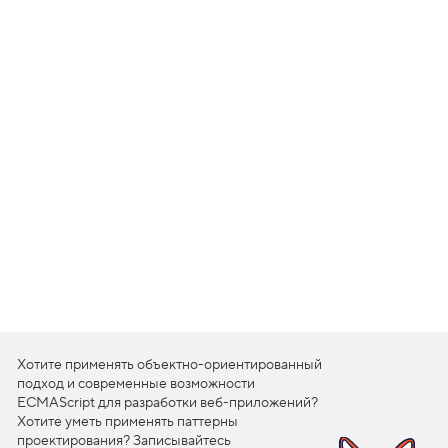
1
.
С
ы
г
р
а
е
м
?
2
.
И
г
р
о
к
и
,
Хотите применять объектно-ориентированный
в
подход и современные возможности
ECMAScript для разработки веб-приложений?
с
т
Хотите уметь применять паттерны
у
проектирования? Записывайтесь