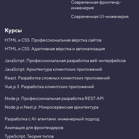
Современная фронтенд-
u
r
инженерия
П
b
a
р
e
m
Современная UI-инженерия
и
в
е
Курсы
т
,
HTML и CSS.
Профессиональная вёрстка сайтов
о
HTML и CSS.
Адаптивная вёрстка и автоматизация
б
ъ
е
JavaScript.
Профессиональная разработка веб-интерфейсов
к
т
JavaScript.
Архитектура клиентских приложений
!
React.
Разработка сложных клиентских приложений
5
Vue.js 3.
Разработка клиентских приложений
.
Ч
Node.js.
Профессиональная разработка REST API
и
Node.js и Nest.js.
Микросервисная архитектура
т
а
е
Разработка с AI-агентами: инженерный подход
м
Анимация для фронтендеров
и
з
TypeScript. Теория типов