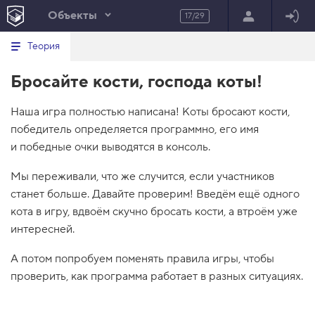
Объекты
17/29
Минимальный вид табов
В
HTML
Теория
е
index.html
р
Бросайте кости, господа коты!
н
HTML
у
т
100%
Наша игра полностью написана! Коты бросают кости,
ь
с
победитель определяется программно, его имя
я
в
и победные очки выводятся в консоль.
с
Мы переживали, что же случится, если участников
п
и
станет больше. Давайте проверим! Введём ещё одного
с
кота в игру, вдвоём скучно бросать кости, а втроём уже
о
к
интересней.
з
а
д
А потом попробуем поменять правила игры, чтобы
а
проверить, как программа работает в разных ситуациях.
н
и
й