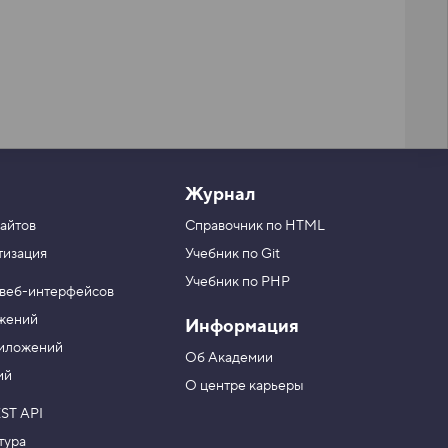
Журнал
айтов
Справочник по HTML
тизация
Учебник по Git
Учебник по PHP
 веб-интерфейсов
ожений
Информация
риложений
Об Академии
ий
О центре карьеры
ST API
тура