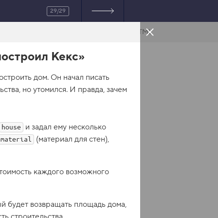
29/29
HTML
построил Кекс»
остроить дом. Он начал писать
ства, но утомился. И правда, зачем
и задал ему несколько
house
(материал для стен),
material
 стоимость каждого возможного
ый будет возвращать площадь дома,
ть строительства.