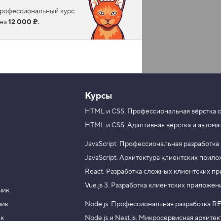
 профессиональный курс
ена
12 000 ₽.
Курсы
HTML и CSS.
Профессиональная вёрстка с
HTML и CSS.
Адаптивная вёрстка и автома
JavaScript.
Профессиональная разработка
JavaScript.
Архитектура клиентских прил
React.
Разработка сложных клиентских п
Vue.js 3.
Разработка клиентских приложен
чик
чик
Node.js.
Профессиональная разработка RE
ик
Node.js и Nest.js.
Микросервисная архитек