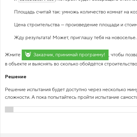
1
.
Площадь считай так: умножь количество комнат на ко
С
Цена строительства — произведение площади и стоим
ы
г
р
Жду результата! Может, приглашу тебя на новоселье.
а
е
м
Жмите
Заказчик, принимай программу!
, чтобы позв
?
в объекте и выяснять во сколько обойдётся строительство
2
.
Решение
И
г
р
Решение испытания будет доступно через несколько минут
о
сложности. А пока попытайтесь пройти испытание самост
к
и
,
в
Показать решени
с
т
у