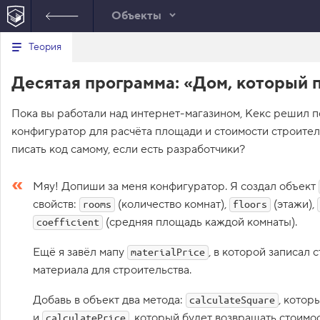
Объекты
Минимальный вид табов
В
Теория
е
index.html
р
Десятая программа: «Дом, который 
н
HTML
у
т
Пока вы работали над интернет-магазином, Кекс решил п
ь
с
конфигуратор для расчёта площади и стоимости строитель
я
в
писать код самому, если есть разработчики?
с
п
Мяу! Допиши за меня конфигуратор. Я создал объект
и
свойств:
(количество комнат),
(этажи),
с
rooms
floors
о
(средняя площадь каждой комнаты).
coefficient
к
з
а
Ещё я завёл мапу
, в которой записал
materialPrice
д
материала для строительства.
а
н
и
Добавь в объект два метода:
, котор
calculateSquare
й
и
, который будет возвращать стоимос
calculatePrice