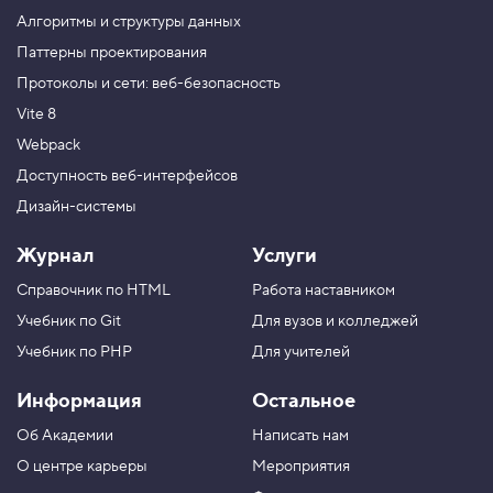
и
Алгоритмы и структуры данных
ч
е
Паттерны проектирования
н
Протоколы и сети: веб-безопасность
и
е
Vite 8
,
у
Webpack
м
е
Доступность веб-интерфейсов
н
Дизайн-системы
ь
ш
е
Журнал
Услуги
н
и
Справочник по HTML
Работа наставником
е
Учебник по Git
Для вузов и колледжей
5
.
Учебник по PHP
Для учителей
З
Информация
Остальное
а
щ
Об Академии
Написать нам
и
т
О центре карьеры
Мероприятия
а
г