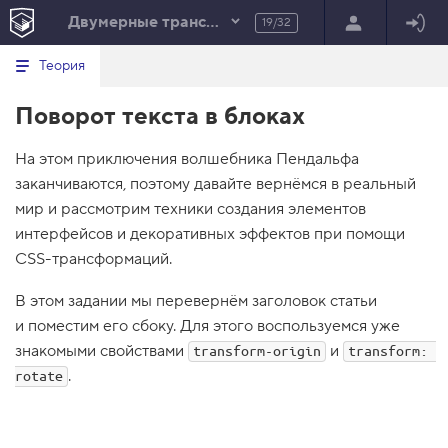
Двумерные трансформации
19/32
Минимальный вид табов
В
HTML
Теория
е
index.html
р
Поворот текста в блоках
н
HTML
у
т
100%
На этом приключения волшебника Пендальфа
ь
с
заканчиваются, поэтому давайте вернёмся в реальный
я
в
мир и рассмотрим техники создания элементов
интерфейсов и декоративных эффектов при помощи
с
п
CSS-трансформаций.
и
с
В этом задании мы перевернём заголовок статьи
о
к
и поместим его сбоку. Для этого воспользуемся уже
з
знакомыми свойствами
а
и
transform-origin
transform: 
д
.
rotate
а
н
и
й