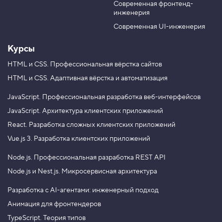
.
Современная фронтенд-
u
r
инженерия
b
a
Т
р
e
m
Современная UI-инженерия
е
н
Курсы
и
р
о
HTML и CSS.
Профессиональная вёрстка сайтов
в
HTML и CSS.
Адаптивная вёрстка и автоматизация
к
а
ф
JavaScript.
Профессиональная разработка веб-интерфейсов
а
JavaScript.
Архитектура клиентских приложений
е
р
React.
Разработка сложных клиентских приложений
б
о
Vue.js 3.
Разработка клиентских приложений
л
о
Node.js.
Профессиональная разработка REST API
в
Node.js и Nest.js.
Микросервисная архитектура
4
.
Разработка с AI-агентами: инженерный подход
У
Анимация для фронтендеров
в
е
TypeScript. Теория типов
л