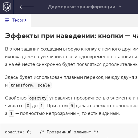
Двумерные трансформации
Минимальный вид табов
В
Теория
е
index.html
р
Эффекты при наведении: кнопки — ч
н
HTML
у
т
В этом задании создадим вторую кнопку с немного други
ь
с
иконка должна увеличиваться и одновременно становить
я
в
а на её месте синхронно будет появляться дополнительн
с
Здесь будет использован плавный переход между двумя 
п
и
и
.
transform: scale
с
о
Свойство
управляет прозрачностью элемента и 
к
opacity
з
числа от
до
. При этом
делает элемент полностью 
0
1
0
а
д
а
— полностью непрозрачным, то есть видимым.
1
а
н
и
opacity: 0;   /* Прозрачный элемент */

й