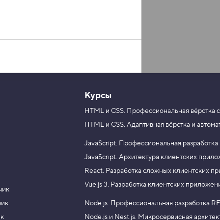
Курсы
HTML и CSS.
Профессиональная вёрстка с
HTML и CSS.
Адаптивная вёрстка и автома
JavaScript.
Профессиональная разработка
JavaScript.
Архитектура клиентских прил
React.
Разработка сложных клиентских п
Vue.js 3.
Разработка клиентских приложен
чик
чик
Node.js.
Профессиональная разработка RE
ик
Node.js и Nest.js.
Микросервисная архитек