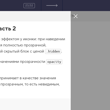
23/32
HTML
асть 2
м эффектом у иконки: при наведении
ся полностью прозрачной,
ый скрытый блок с ценой
.
.hidden
значениями прозрачности
opacity
принимает в качестве значения
прозрачным, то есть невидимым,