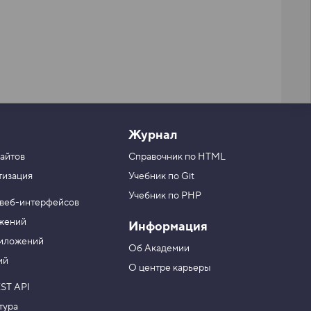
Журнал
айтов
Справочник по HTML
тизация
Учебник по Git
Учебник по PHP
 веб-интерфейсов
ожений
Информация
риложений
Об Академии
ий
О центре карьеры
ST API
тура